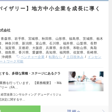
バイザリー】地方中小企業を成長に導く
式会社
、青森県、岩手県、宮城県、秋田県、山形県、福島県、茨城県、栃木
都、神奈川県、新潟県、富山県、石川県、福井県、山梨県、長野
県、滋賀県、京都府、大阪府、兵庫県、奈良県、和歌山県、鳥取
県、徳島県、香川県、愛媛県、高知県、福岡県、佐賀県、長崎県、
、沖縄県
ベンチャー企業
転勤なし
土日祝休み
インセン
ートワーク可能
とする、多様な業種・ステージにあるクラ
業務を行っています。 【業務概要】 ・M&
リー（FA…
・経営改善コンサルティング デューディリジェ
思決定に関するサ…
り
詳細へ