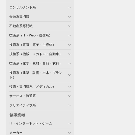
コンサルタント系
金融系専門職
不動産系専門職
技術系（IT・Web・通信系）
技術系（電気・電子・半導体）
技術系（機械・メカトロ・自動車）
技術系（化学・素材・食品・衣料）
技術系（建築・設備・土木・プラン
ト）
技術・専門職系（メディカル）
サービス・流通系
クリエイティブ系
希望業種
IT・インターネット・ゲーム
メーカー