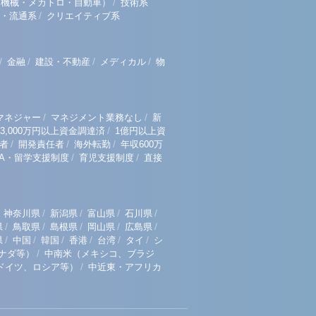
/
（機械・メカトロ・自動車）
技術系
/
・流通系
クリエイティブ系
/
/
/
/
金融
建設・不動産
メディカル
物
/
/
マネジャー
マネジメント業務なし
新
/
3,000万円以上資金調達済
1億円以上資
/
/
/
者
開発責任者
海外転勤
年収600万
/
/
BA・留学支援制度
育児支援制度
直接
/
/
/
/
神奈川県
新潟県
富山県
石川県
/
/
/
/
/
県
鳥取県
島根県
岡山県
広島県
/
/
/
/
/
/
県
中国
韓国
香港
台湾
タイ
シ
/
ナダ等）
中南米（メキシコ、ブラジ
/
ドイツ、ロシア等）
中近東・アフリカ