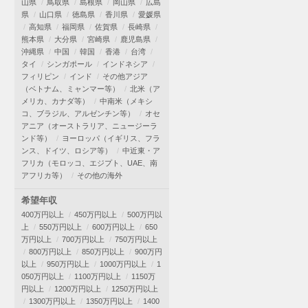
山県
鳥取県
島根県
岡山県
広島
県
山口県
徳島県
香川県
愛媛県
高知県
福岡県
佐賀県
長崎県
熊本県
大分県
宮崎県
鹿児島県
沖縄県
中国
韓国
香港
台湾
タイ
シンガポール
インドネシア
フィリピン
インド
その他アジア
（ベトナム、ミャンマー等）
北米（ア
メリカ、カナダ等）
中南米（メキシ
コ、ブラジル、アルゼンチン等）
オセ
アニア（オーストラリア、ニュージーラ
ンド等）
ヨーロッパ（イギリス、フラ
ンス、ドイツ、ロシア等）
中近東・ア
フリカ（モロッコ、エジプト、UAE、南
アフリカ等）
その他の海外
希望年収
400万円以上
450万円以上
500万円以
上
550万円以上
600万円以上
650
万円以上
700万円以上
750万円以上
800万円以上
850万円以上
900万円
以上
950万円以上
1000万円以上
1
050万円以上
1100万円以上
1150万
円以上
1200万円以上
1250万円以上
1300万円以上
1350万円以上
1400