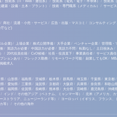
/
/
/
職
技術系（IT・Web・通信系）
技術系（電気・電子・半導体）
技術系
/
/
（建築・設備・土木・プラント）
技術・専門職系（メディカル）
サービス
/
/
/
/
商社
流通・小売・サービス
広告・出版・マスコミ
コンサルティング
庁など)
/
/
/
/
/
ル企業)
上場企業
株式公開準備
大手企業
ベンチャー企業
管理職・
/
/
/
/
/
/
衝
英語力が必要
中国語力が必要
英語力不問
転勤なし
土日祝休み
/
/
/
/
/
）
20代役員在籍
CxO候補
社長・役員直下
事業責任者
サービス責任
/
/
/
/
プションあり
フレックス勤務
リモートワーク可能
副業してもOK
M
掲載求人
/
/
/
/
/
/
/
/
/
田県
山形県
福島県
茨城県
栃木県
群馬県
埼玉県
千葉県
東京都
/
/
/
/
/
/
/
/
岡県
愛知県
三重県
滋賀県
京都府
大阪府
兵庫県
奈良県
和歌山
/
/
/
/
/
/
/
/
知県
福岡県
佐賀県
長崎県
熊本県
大分県
宮崎県
鹿児島県
沖縄
/
/
/
インド
その他アジア（ベトナム、ミャンマー等）
北米（アメリカ、カ
/
ーストラリア、ニュージーランド等）
ヨーロッパ（イギリス、フランス、
/
リカ等）
その他の海外