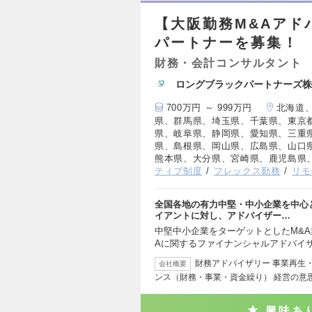
【大阪勤務M&Aアド
パートナーを募集！
財務・会計コンサルタント
ロングブラックパートナーズ株
700万円 ～ 999万円
北海道
県、群馬県、埼玉県、千葉県、東京
県、岐阜県、静岡県、愛知県、三重
県、島根県、岡山県、広島県、山口
熊本県、大分県、宮崎県、鹿児島県
ティブ制度
フレックス勤務
リモ
全国各地の有力中堅・中小企業を中心
イアントに対し、アドバイザー…
中堅中小企業をターゲットとしたM&A
Aに関するファイナンシャルアドバイザ
財務アドバイザリー 事業再生
会社概要
ンス（財務・事業・資金繰り） 経営の意
興味あ