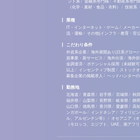
/
/
ント系
金融系専門職
不動産系専門
/
（化学・素材・食品・衣料）
技術系
業種
/
IT・インターネット・ゲーム
メーカー
/
流・運輸
その他(インフラ・教育・官公
こだわり条件
/
外資系企業
海外展開あり(日系グローバ
/
/
規事業・新サービス
海外出張
海外折
/
金調達済
ポテンシャル採用（未経験可
/
/
以上
インセンティブ制度
ストックオ
/
募集企業の掲載求人
ヘッドハンターの
勤務地
/
/
/
/
北海道
青森県
岩手県
宮城県
秋
/
/
/
/
福井県
山梨県
長野県
岐阜県
静
/
/
/
/
山口県
徳島県
香川県
愛媛県
高
/
/
ンガポール
インドネシア
フィリピン
/
ル、アルゼンチン等）
オセアニア（オ
（モロッコ、エジプト、UAE、南アフ