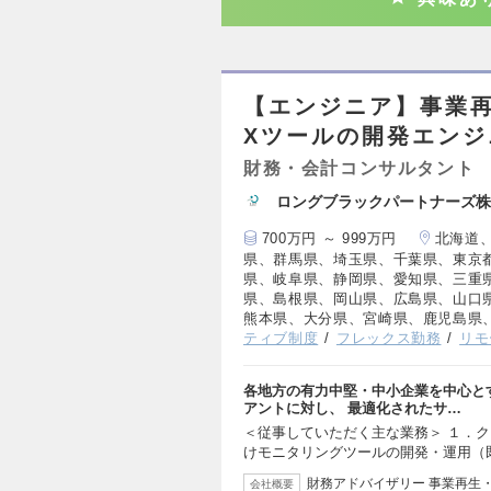
【エンジニア】事業
Xツールの開発エン
財務・会計コンサルタント
ロングブラックパートナーズ株
700万円 ～ 999万円
北海道
県、群馬県、埼玉県、千葉県、東京
県、岐阜県、静岡県、愛知県、三重
県、島根県、岡山県、広島県、山口
熊本県、大分県、宮崎県、鹿児島県
ティブ制度
フレックス勤務
リモ
各地方の有力中堅・中小企業を中心と
アントに対し、 最適化されたサ…
＜従事していただく主な業務＞ １．ク
けモニタリングツールの開発・運用（
財務アドバイザリー 事業再生
会社概要