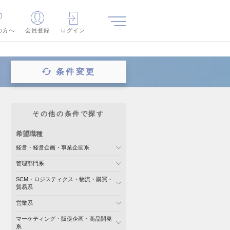
の方へ
会員登録
ログイン
条件変更
その他の条件で探す
希望職種
経営・経営企画・事業企画系
管理部門系
SCM・ロジスティクス・物流・購買・
貿易系
営業系
マーケティング・販促企画・商品開発
系