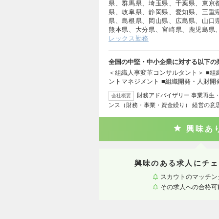
県、群馬県、埼玉県、千葉県、東京
県、岐阜県、静岡県、愛知県、三重
県、島根県、岡山県、広島県、山口
熊本県、大分県、宮崎県、鹿児島県
レックス勤務
全国の中堅・中小企業に対する以下の
＜組織人事変革コンサルタント＞ ■組
ントマネジメント ■組織開発・人財開
財務アドバイザリー 事業再生
会社概要
ンス（財務・事業・資金繰り） 経営の意
興味あ
興味のある求人にチェ
スカウトのマッチン
その求人への合格可