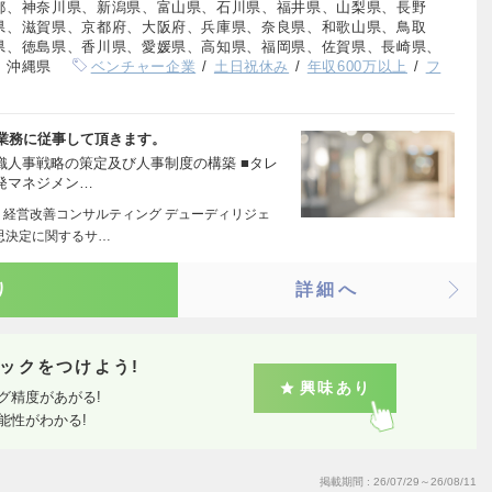
都、神奈川県、新潟県、富山県、石川県、福井県、山梨県、長野
県、滋賀県、京都府、大阪府、兵庫県、奈良県、和歌山県、鳥取
県、徳島県、香川県、愛媛県、高知県、福岡県、佐賀県、長崎県、
、沖縄県
ベンチャー企業
土日祝休み
年収600万以上
フ
業務に従事して頂きます。
織人事戦略の策定及び人事制度の構築 ■タレ
発マネジメン…
・経営改善コンサルティング デューディリジェ
思決定に関するサ…
り
詳細へ
ックをつけよう!
興味あり
グ精度があがる!
能性がわかる!
掲載期間
26/07/29～26/08/11