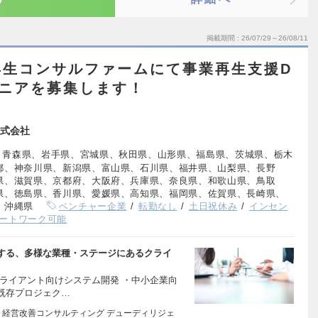
掲載期間
26/07/29～26/08/11
再生コンサルファームにて事業再生支援D
ジニアを募集します！
式会社
、青森県、岩手県、宮城県、秋田県、山形県、福島県、茨城県、栃木
都、神奈川県、新潟県、富山県、石川県、福井県、山梨県、長野
県、滋賀県、京都府、大阪府、兵庫県、奈良県、和歌山県、鳥取
県、徳島県、香川県、愛媛県、高知県、福岡県、佐賀県、長崎県、
、沖縄県
ベンチャー企業
転勤なし
土日祝休み
インセン
ートワーク可能
する、多様な業種・ステージにあるクライ
ライアント向けシステム開発 ・中小企業向
既存プロジェク…
・経営改善コンサルティング デューディリジェ