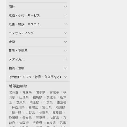
商社
流通・小売・サービス
広告・出版・マスコミ
コンサルティング
金融
建設・不動産
メディカル
物流・運輸
その他(インフラ・教育・官公庁など)
希望勤務地
北海道
青森県
岩手県
宮城県
秋
田県
山形県
福島県
茨城県
栃木
県
群馬県
埼玉県
千葉県
東京都
神奈川県
新潟県
富山県
石川県
福井県
山梨県
長野県
岐阜県
静岡県
愛知県
三重県
滋賀県
京
都府
大阪府
兵庫県
奈良県
和歌