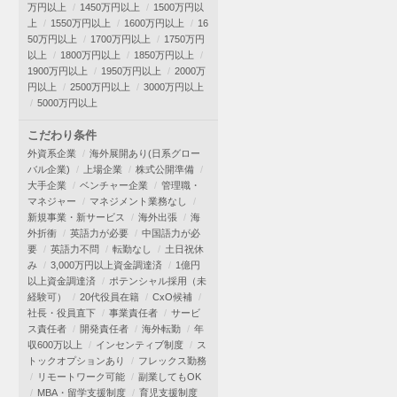
万円以上
1450万円以上
1500万円以
上
1550万円以上
1600万円以上
16
50万円以上
1700万円以上
1750万円
以上
1800万円以上
1850万円以上
1900万円以上
1950万円以上
2000万
円以上
2500万円以上
3000万円以上
5000万円以上
こだわり条件
外資系企業
海外展開あり(日系グロー
バル企業)
上場企業
株式公開準備
大手企業
ベンチャー企業
管理職・
マネジャー
マネジメント業務なし
新規事業・新サービス
海外出張
海
外折衝
英語力が必要
中国語力が必
要
英語力不問
転勤なし
土日祝休
み
3,000万円以上資金調達済
1億円
以上資金調達済
ポテンシャル採用（未
経験可）
20代役員在籍
CxO候補
社長・役員直下
事業責任者
サービ
ス責任者
開発責任者
海外転勤
年
収600万以上
インセンティブ制度
ス
トックオプションあり
フレックス勤務
リモートワーク可能
副業してもOK
MBA・留学支援制度
育児支援制度