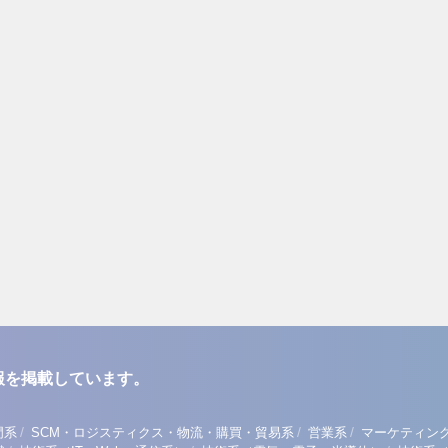
報を掲載しています。
/
/
/
門系
SCM・ロジスティクス・物流・購買・貿易系
営業系
マーケティン