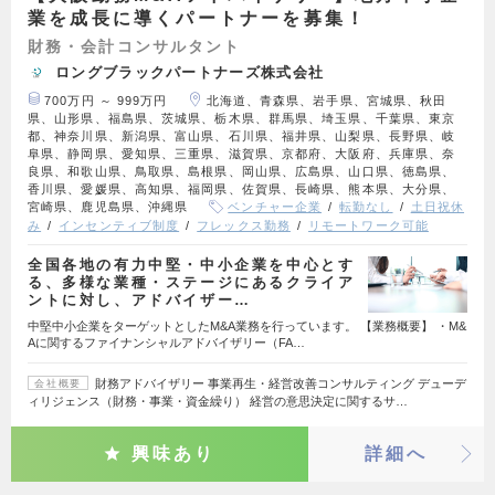
業を成長に導くパートナーを募集！
財務・会計コンサルタント
ロングブラックパートナーズ株式会社
700万円 ～ 999万円
北海道、青森県、岩手県、宮城県、秋田
県、山形県、福島県、茨城県、栃木県、群馬県、埼玉県、千葉県、東京
都、神奈川県、新潟県、富山県、石川県、福井県、山梨県、長野県、岐
阜県、静岡県、愛知県、三重県、滋賀県、京都府、大阪府、兵庫県、奈
良県、和歌山県、鳥取県、島根県、岡山県、広島県、山口県、徳島県、
香川県、愛媛県、高知県、福岡県、佐賀県、長崎県、熊本県、大分県、
宮崎県、鹿児島県、沖縄県
ベンチャー企業
転勤なし
土日祝休
み
インセンティブ制度
フレックス勤務
リモートワーク可能
全国各地の有力中堅・中小企業を中心とす
る、多様な業種・ステージにあるクライア
ントに対し、アドバイザー…
中堅中小企業をターゲットとしたM&A業務を行っています。 【業務概要】 ・M&
Aに関するファイナンシャルアドバイザリー（FA…
財務アドバイザリー 事業再生・経営改善コンサルティング デューデ
会社概要
ィリジェンス（財務・事業・資金繰り） 経営の意思決定に関するサ…
興味あり
詳細へ