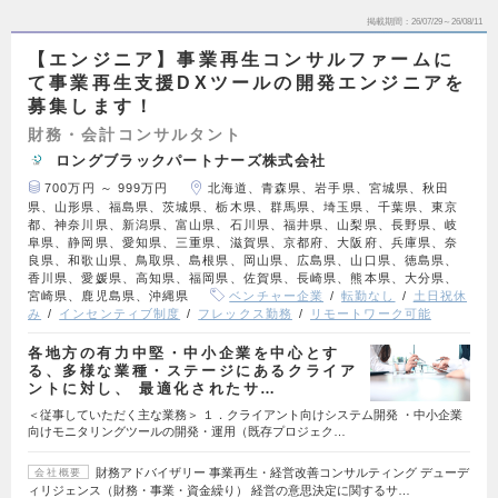
掲載期間
26/07/29～26/08/11
【エンジニア】事業再生コンサルファームに
て事業再生支援DXツールの開発エンジニアを
募集します！
財務・会計コンサルタント
ロングブラックパートナーズ株式会社
700万円 ～ 999万円
北海道、青森県、岩手県、宮城県、秋田
県、山形県、福島県、茨城県、栃木県、群馬県、埼玉県、千葉県、東京
都、神奈川県、新潟県、富山県、石川県、福井県、山梨県、長野県、岐
阜県、静岡県、愛知県、三重県、滋賀県、京都府、大阪府、兵庫県、奈
良県、和歌山県、鳥取県、島根県、岡山県、広島県、山口県、徳島県、
香川県、愛媛県、高知県、福岡県、佐賀県、長崎県、熊本県、大分県、
宮崎県、鹿児島県、沖縄県
ベンチャー企業
転勤なし
土日祝休
み
インセンティブ制度
フレックス勤務
リモートワーク可能
各地方の有力中堅・中小企業を中心とす
る、多様な業種・ステージにあるクライア
ントに対し、 最適化されたサ…
＜従事していただく主な業務＞ １．クライアント向けシステム開発 ・中小企業
向けモニタリングツールの開発・運用（既存プロジェク…
財務アドバイザリー 事業再生・経営改善コンサルティング デューデ
会社概要
ィリジェンス（財務・事業・資金繰り） 経営の意思決定に関するサ…