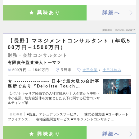
興味あり
詳細へ
掲載期間
26/07/30～26/08/12
【長野】マネジメントコンサルタント（年収5
00万円～1500万円）
財務・会計コンサルタント
有限責任監査法人トーマツ
500万円 ～ 1549万円
長野県
大手企業
土日祝休み
★ ----------------- 日本で最大級の会計事
務所であり『Deloitte Touch…
【パソナキャリア経由での入社実績あり】大企業から中堅・
中小企業、地方自治体を対象とした以下に関する経営コンサ
ルティング業…
■監査、アシュアランスサービス、 株式公開支援 ■コーポレート
会社概要
ファイナンス、 各種金融関連サービス ■マネジメントコンサルテ…
興味あり
詳細へ