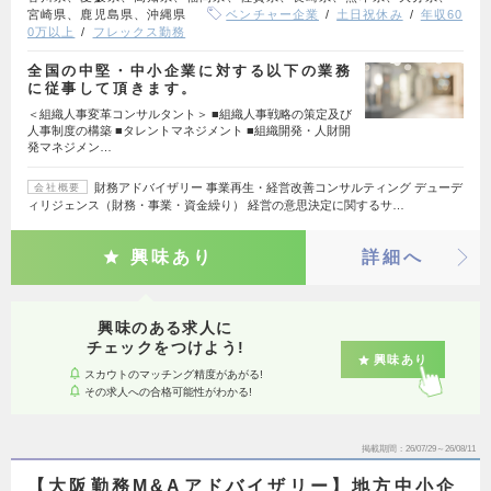
宮崎県、鹿児島県、沖縄県
ベンチャー企業
土日祝休み
年収60
0万以上
フレックス勤務
全国の中堅・中小企業に対する以下の業務
に従事して頂きます。
＜組織人事変革コンサルタント＞ ■組織人事戦略の策定及び
人事制度の構築 ■タレントマネジメント ■組織開発・人財開
発マネジメン…
財務アドバイザリー 事業再生・経営改善コンサルティング デューデ
会社概要
ィリジェンス（財務・事業・資金繰り） 経営の意思決定に関するサ…
興味あり
詳細へ
興味のある求人に
チェックをつけよう!
興味あり
スカウトのマッチング精度があがる!
その求人への合格可能性がわかる!
掲載期間
26/07/29～26/08/11
【大阪勤務M&Aアドバイザリー】地方中小企