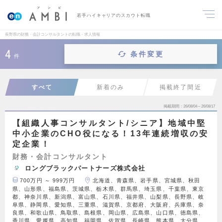
若手ハイキャリアのスカウト転職
長野県の財務・会計コンサルタントの転職・求人情報
4
条件変更
件
すべて
新着のみ
掲載終了間近
掲載期間
26/08/04～26/08/17
【組織人事コンサルタント/シニア】地域中堅
中小企業のCHO役になる！13年連続増収の安
定企業！
財務・会計コンサルタント
ロングブラックパートナーズ株式会社
700万円 ～ 999万円
北海道、青森県、岩手県、宮城県、秋田
県、山形県、福島県、茨城県、栃木県、群馬県、埼玉県、千葉県、東京
都、神奈川県、新潟県、富山県、石川県、福井県、山梨県、長野県、岐
阜県、静岡県、愛知県、三重県、滋賀県、京都府、大阪府、兵庫県、奈
良県、和歌山県、鳥取県、島根県、岡山県、広島県、山口県、徳島県、
香川県、愛媛県、高知県、福岡県、佐賀県、長崎県、熊本県、大分県、