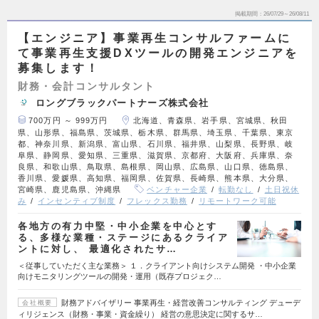
掲載期間
26/07/29～26/08/11
【エンジニア】事業再生コンサルファームに
て事業再生支援DXツールの開発エンジニアを
募集します！
財務・会計コンサルタント
ロングブラックパートナーズ株式会社
700万円 ～ 999万円
北海道、青森県、岩手県、宮城県、秋田
県、山形県、福島県、茨城県、栃木県、群馬県、埼玉県、千葉県、東京
都、神奈川県、新潟県、富山県、石川県、福井県、山梨県、長野県、岐
阜県、静岡県、愛知県、三重県、滋賀県、京都府、大阪府、兵庫県、奈
良県、和歌山県、鳥取県、島根県、岡山県、広島県、山口県、徳島県、
香川県、愛媛県、高知県、福岡県、佐賀県、長崎県、熊本県、大分県、
宮崎県、鹿児島県、沖縄県
ベンチャー企業
転勤なし
土日祝休
み
インセンティブ制度
フレックス勤務
リモートワーク可能
各地方の有力中堅・中小企業を中心とす
る、多様な業種・ステージにあるクライア
ントに対し、 最適化されたサ…
＜従事していただく主な業務＞ １．クライアント向けシステム開発 ・中小企業
向けモニタリングツールの開発・運用（既存プロジェク…
財務アドバイザリー 事業再生・経営改善コンサルティング デューデ
会社概要
ィリジェンス（財務・事業・資金繰り） 経営の意思決定に関するサ…