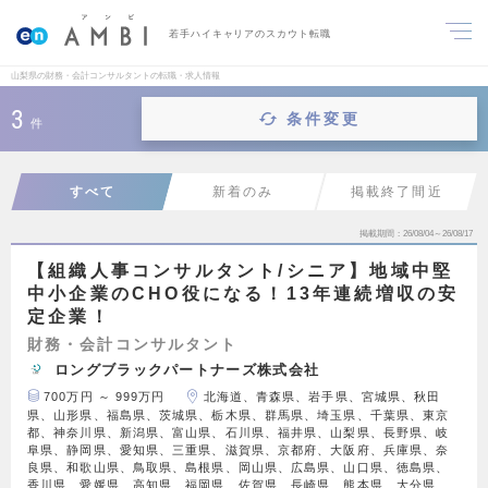
若手ハイキャリアのスカウト転職
山梨県の財務・会計コンサルタントの転職・求人情報
3
条件変更
件
すべて
新着のみ
掲載終了間近
掲載期間
26/08/04～26/08/17
【組織人事コンサルタント/シニア】地域中堅
中小企業のCHO役になる！13年連続増収の安
定企業！
財務・会計コンサルタント
ロングブラックパートナーズ株式会社
700万円 ～ 999万円
北海道、青森県、岩手県、宮城県、秋田
県、山形県、福島県、茨城県、栃木県、群馬県、埼玉県、千葉県、東京
都、神奈川県、新潟県、富山県、石川県、福井県、山梨県、長野県、岐
阜県、静岡県、愛知県、三重県、滋賀県、京都府、大阪府、兵庫県、奈
良県、和歌山県、鳥取県、島根県、岡山県、広島県、山口県、徳島県、
香川県、愛媛県、高知県、福岡県、佐賀県、長崎県、熊本県、大分県、