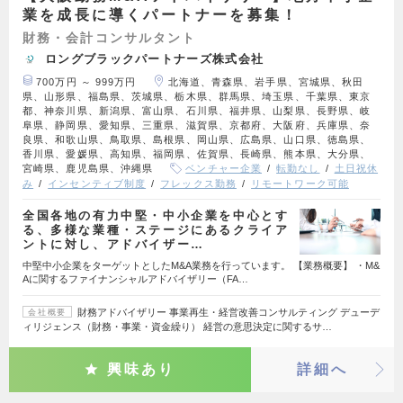
業を成長に導くパートナーを募集！
財務・会計コンサルタント
ロングブラックパートナーズ株式会社
700万円 ～ 999万円
北海道、青森県、岩手県、宮城県、秋田
県、山形県、福島県、茨城県、栃木県、群馬県、埼玉県、千葉県、東京
都、神奈川県、新潟県、富山県、石川県、福井県、山梨県、長野県、岐
阜県、静岡県、愛知県、三重県、滋賀県、京都府、大阪府、兵庫県、奈
良県、和歌山県、鳥取県、島根県、岡山県、広島県、山口県、徳島県、
香川県、愛媛県、高知県、福岡県、佐賀県、長崎県、熊本県、大分県、
宮崎県、鹿児島県、沖縄県
ベンチャー企業
転勤なし
土日祝休
み
インセンティブ制度
フレックス勤務
リモートワーク可能
全国各地の有力中堅・中小企業を中心とす
る、多様な業種・ステージにあるクライア
ントに対し、アドバイザー…
中堅中小企業をターゲットとしたM&A業務を行っています。 【業務概要】 ・M&
Aに関するファイナンシャルアドバイザリー（FA…
財務アドバイザリー 事業再生・経営改善コンサルティング デューデ
会社概要
ィリジェンス（財務・事業・資金繰り） 経営の意思決定に関するサ…
興味あり
詳細へ