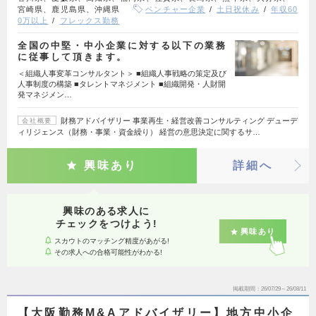
宮崎県、鹿児島県、沖縄県
ベンチャー企業
土日祝休み
年収60
0万以上
フレックス勤務
全国の中堅・中小企業に対する以下の業務
に従事して頂きます。
＜組織人事変革コンサルタント＞ ■組織人事戦略の策定及び
人事制度の構築 ■タレントマネジメント ■組織開発・人財開
発マネジメン…
財務アドバイザリー 事業再生・経営改善コンサルティング デューデ
会社概要
ィリジェンス（財務・事業・資金繰り） 経営の意思決定に関するサ…
興味あり
詳細へ
興味のある求人に
チェックをつけよう!
興味あり
スカウトのマッチング精度があがる!
その求人への合格可能性がわかる!
掲載期間
26/07/29～26/08/11
【大阪勤務M&Aアドバイザリー】地方中小企