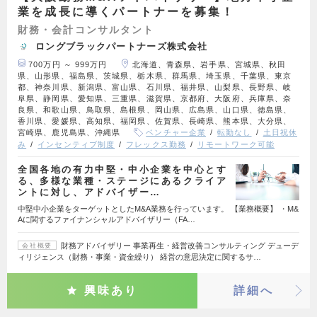
業を成長に導くパートナーを募集！
財務・会計コンサルタント
ロングブラックパートナーズ株式会社
700万円 ～ 999万円
北海道、青森県、岩手県、宮城県、秋田
県、山形県、福島県、茨城県、栃木県、群馬県、埼玉県、千葉県、東京
都、神奈川県、新潟県、富山県、石川県、福井県、山梨県、長野県、岐
阜県、静岡県、愛知県、三重県、滋賀県、京都府、大阪府、兵庫県、奈
良県、和歌山県、鳥取県、島根県、岡山県、広島県、山口県、徳島県、
香川県、愛媛県、高知県、福岡県、佐賀県、長崎県、熊本県、大分県、
宮崎県、鹿児島県、沖縄県
ベンチャー企業
転勤なし
土日祝休
み
インセンティブ制度
フレックス勤務
リモートワーク可能
全国各地の有力中堅・中小企業を中心とす
る、多様な業種・ステージにあるクライア
ントに対し、アドバイザー…
中堅中小企業をターゲットとしたM&A業務を行っています。 【業務概要】 ・M&
Aに関するファイナンシャルアドバイザリー（FA…
財務アドバイザリー 事業再生・経営改善コンサルティング デューデ
会社概要
ィリジェンス（財務・事業・資金繰り） 経営の意思決定に関するサ…
興味あり
詳細へ