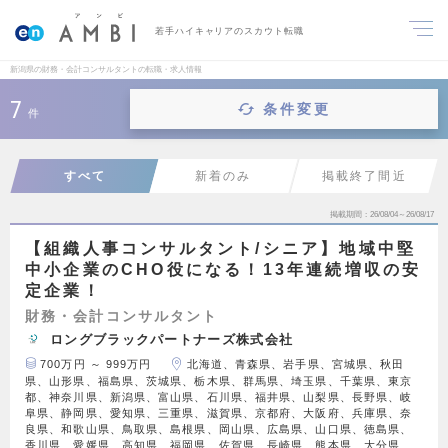
若手ハイキャリアのスカウト転職
新潟県の財務・会計コンサルタントの転職・求人情報
7
条件変更
件
すべて
新着のみ
掲載終了間近
掲載期間
26/08/04～26/08/17
【組織人事コンサルタント/シニア】地域中堅
中小企業のCHO役になる！13年連続増収の安
定企業！
財務・会計コンサルタント
ロングブラックパートナーズ株式会社
700万円 ～ 999万円
北海道、青森県、岩手県、宮城県、秋田
県、山形県、福島県、茨城県、栃木県、群馬県、埼玉県、千葉県、東京
都、神奈川県、新潟県、富山県、石川県、福井県、山梨県、長野県、岐
阜県、静岡県、愛知県、三重県、滋賀県、京都府、大阪府、兵庫県、奈
良県、和歌山県、鳥取県、島根県、岡山県、広島県、山口県、徳島県、
香川県、愛媛県、高知県、福岡県、佐賀県、長崎県、熊本県、大分県、