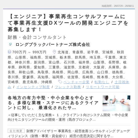
掲載期間
26/07/29～26/08/11
【エンジニア】事業再生コンサルファームに
て事業再生支援DXツールの開発エンジニアを
募集します！
財務・会計コンサルタント
ロングブラックパートナーズ株式会社
700万円 ～ 999万円
北海道、青森県、岩手県、宮城県、秋田
県、山形県、福島県、茨城県、栃木県、群馬県、埼玉県、千葉県、東京
都、神奈川県、新潟県、富山県、石川県、福井県、山梨県、長野県、岐
阜県、静岡県、愛知県、三重県、滋賀県、京都府、大阪府、兵庫県、奈
良県、和歌山県、鳥取県、島根県、岡山県、広島県、山口県、徳島県、
香川県、愛媛県、高知県、福岡県、佐賀県、長崎県、熊本県、大分県、
宮崎県、鹿児島県、沖縄県
ベンチャー企業
転勤なし
土日祝休
み
インセンティブ制度
フレックス勤務
リモートワーク可能
各地方の有力中堅・中小企業を中心とす
る、多様な業種・ステージにあるクライア
ントに対し、 最適化されたサ…
＜従事していただく主な業務＞ １．クライアント向けシステム開発 ・中小企業
向けモニタリングツールの開発・運用（既存プロジェク…
財務アドバイザリー 事業再生・経営改善コンサルティング デューデ
会社概要
ィリジェンス（財務・事業・資金繰り） 経営の意思決定に関するサ…