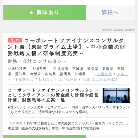
興味あり
詳細へ
掲載期間
26/08/06～26/08/19
コーポレートファイナンスコンサルタ
NEW
ント職【東証プライム上場】～中小企業の財
務戦略支援／研修制度充実～
財務・会計コンサルタント
550万円 ～ 849万円
北海道、宮城県、東京都、新潟県、石川
県、愛知県、大阪府、広島県、福岡県、沖縄県
上場企業
マネジ
メント業務なし
転勤なし
土日祝休み
1億円以上資金調達済
コーポレートファイナンスコンサルタント
としてクライアントの資金繰り計画や経営
計画、財務戦略の立案・遂…
■コンサルティングのサービスメニュー： 財務・資本・ガバナンス・マネジメン
トなどの視点から、持続可能な経営システムを構築し…
1957年に創業した日本の経営コンサルタント業界のパイオニア。日
会社概要
本全国10拠点の支社を持ち、中堅・中小企業向けの地域戦略…