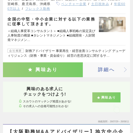
宮崎県、鹿児島県、沖縄県
ベンチャー企業
土日祝休み
年収60
0万以上
フレックス勤務
全国の中堅・中小企業に対する以下の業務
に従事して頂きます。
＜組織人事変革コンサルタント＞ ■組織人事戦略の策定及び
人事制度の構築 ■タレントマネジメント ■組織開発・人財開
発マネジメン…
財務アドバイザリー 事業再生・経営改善コンサルティング デューデ
会社概要
ィリジェンス（財務・事業・資金繰り） 経営の意思決定に関するサ…
興味あり
詳細へ
興味のある求人に
チェックをつけよう!
興味あり
スカウトのマッチング精度があがる!
その求人への合格可能性がわかる!
掲載期間
26/07/29～26/08/11
【大阪勤務M&Aアドバイザリー】地方中小企