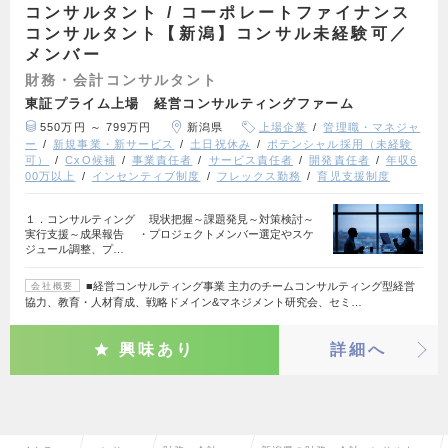
コンサルタント / コーポレートファイナンス
コンサルタント【新潟】コンサル未経験可／
メンバー
財務・会計コンサルタント
東証プライム上場 経営コンサルティングファーム
550万円 ～ 799万円
新潟県
上場企業
管理職・マネジャ
ー
新規事業・新サービス
土日祝休み
ポテンシャル採用（未経験
可）
CxO候補
事業責任者
サービス責任者
開発責任者
年収6
00万以上
インセンティブ制度
フレックス勤務
育児支援制度
１．コンサルティング 現状把握～課題発見～対策検討～
実行支援～成果報告 ・プロジェクトメンバー選定やスケ
ジュール調整、プ…
■経営コンサルティング事業 主力のチームコンサルティング型経営
会社概要
協力、教育・人材育成、戦略ドメイン&マネジメント研究会、セミ…
興味あり
詳細へ