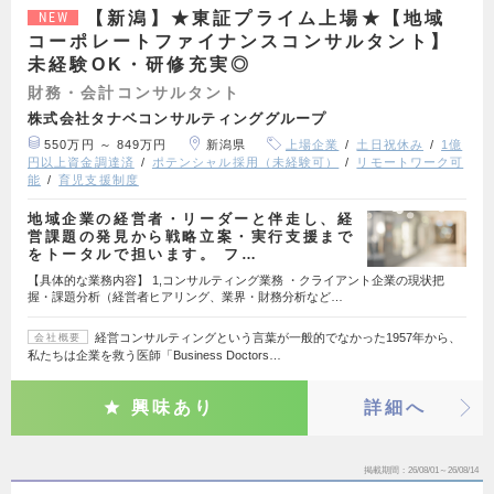
【新潟】★東証プライム上場★【地域
NEW
コーポレートファイナンスコンサルタント】
未経験OK・研修充実◎
財務・会計コンサルタント
株式会社タナベコンサルティンググループ
550万円 ～ 849万円
新潟県
上場企業
土日祝休み
1億
円以上資金調達済
ポテンシャル採用（未経験可）
リモートワーク可
能
育児支援制度
地域企業の経営者・リーダーと伴走し、経
営課題の発見から戦略立案・実行支援まで
をトータルで担います。 フ…
【具体的な業務内容】 1,コンサルティング業務 ・クライアント企業の現状把
握・課題分析（経営者ヒアリング、業界・財務分析など…
経営コンサルティングという言葉が一般的でなかった1957年から、
会社概要
私たちは企業を救う医師「Business Doctors…
興味あり
詳細へ
掲載期間
26/08/01～26/08/14