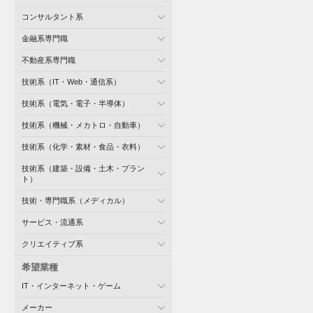
コンサルタント系
金融系専門職
不動産系専門職
技術系（IT・Web・通信系）
技術系（電気・電子・半導体）
技術系（機械・メカトロ・自動車）
技術系（化学・素材・食品・衣料）
技術系（建築・設備・土木・プラン
ト）
技術・専門職系（メディカル）
サービス・流通系
クリエイティブ系
希望業種
IT・インターネット・ゲーム
メーカー