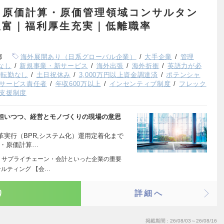
】原価計算・原価管理領域コンサルタン
豊富｜福利厚生充実｜低離職率
都
海外展開あり（日系グローバル企業）
大手企業
管理
なし
新規事業・新サービス
海外出張
海外折衝
英語力が必
転勤なし
土日祝休み
3,000万円以上資金調達済
ポテンシャ
サービス責任者
年収600万以上
インセンティブ制度
フレック
支援制度
担いつつ、経営とモノづくりの現場の意思
実行（BPR,システム化）運用定着化まで
 ・原価計算…
・サプライチェーン・会計といった企業の重要
ルティング 【会…
り
詳細へ
掲載期間
26/08/03～26/08/16