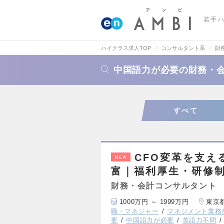
若手
ハイクラス求人TOP
コンサルタント系
財
中国語力が必要の財務・
すべて
CFO変革を支え
NEW
富｜福利厚生・研修
財務・会計コンサルタント
1000万円 ～ 1999万円
東京
職・マネジャー
マネジメント業務
要
中国語力が必要
英語力不問