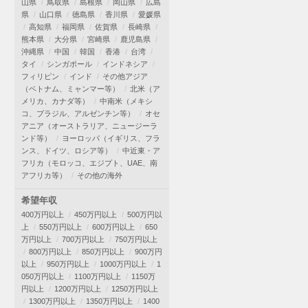
山県
鳥取県
島根県
岡山県
広島
県
山口県
徳島県
香川県
愛媛県
高知県
福岡県
佐賀県
長崎県
熊本県
大分県
宮崎県
鹿児島県
沖縄県
中国
韓国
香港
台湾
タイ
シンガポール
インドネシア
フィリピン
インド
その他アジア
（ベトナム、ミャンマー等）
北米（ア
メリカ、カナダ等）
中南米（メキシ
コ、ブラジル、アルゼンチン等）
オセ
アニア（オーストラリア、ニュージーラ
ンド等）
ヨーロッパ（イギリス、フラ
ンス、ドイツ、ロシア等）
中近東・ア
フリカ（モロッコ、エジプト、UAE、南
アフリカ等）
その他の海外
希望年収
400万円以上
450万円以上
500万円以
上
550万円以上
600万円以上
650
万円以上
700万円以上
750万円以上
800万円以上
850万円以上
900万円
以上
950万円以上
1000万円以上
1
050万円以上
1100万円以上
1150万
円以上
1200万円以上
1250万円以上
1300万円以上
1350万円以上
1400