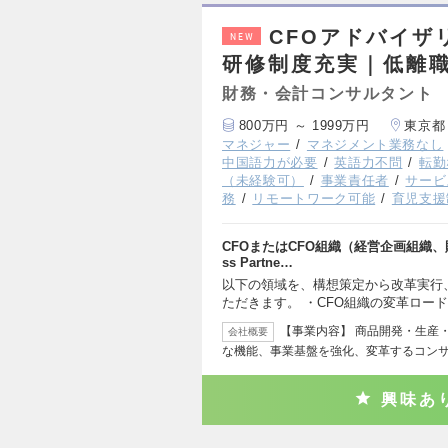
CFOアドバイザ
NEW
研修制度充実｜低離
財務・会計コンサルタント
800万円 ～ 1999万円
東京都
マネジャー
マネジメント業務なし
中国語力が必要
英語力不問
転勤
（未経験可）
事業責任者
サービ
務
リモートワーク可能
育児支援
CFOまたはCFO組織（経営企画組織、
ss Partne…
以下の領域を、構想策定から改革実行
ただきます。 ・CFO組織の変革ロード
【事業内容】 商品開発・生産
会社概要
な機能、事業基盤を強化、変革するコンサ
興味あ