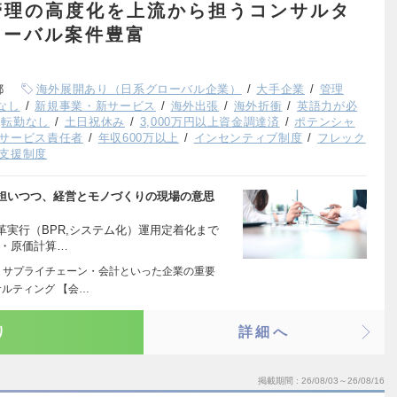
管理の高度化を上流から担うコンサルタ
ローバル案件豊富
都
海外展開あり（日系グローバル企業）
大手企業
管理
なし
新規事業・新サービス
海外出張
海外折衝
英語力が必
転勤なし
土日祝休み
3,000万円以上資金調達済
ポテンシャ
サービス責任者
年収600万以上
インセンティブ制度
フレック
支援制度
担いつつ、経営とモノづくりの現場の意思
実行（BPR,システム化）運用定着化まで
 ・原価計算…
・サプライチェーン・会計といった企業の重要
ルティング 【会…
り
詳細へ
掲載期間
26/08/03～26/08/16