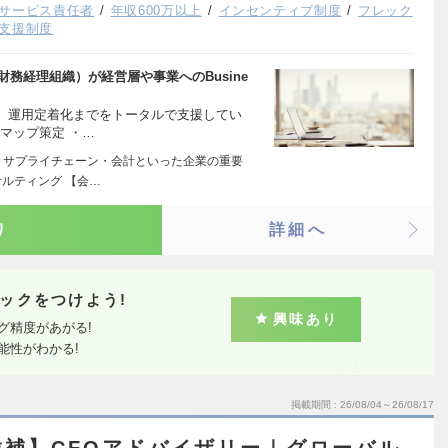
サービス責任者
年収600万以上
インセンティブ制度
フレック
支援制度
財務経理組織）が経営層や事業へのBusine
、運用定着化までをトータルで支援してい
マップ策定 ・…
・サプライチェーン・会計といった企業の重要
ルティング 【会…
り
詳細へ
ックをつけよう!
興味あり
グ精度があがる!
能性がわかる!
掲載期間
26/08/04～26/08/17
補】CFOアドバイザリー｜グローバル