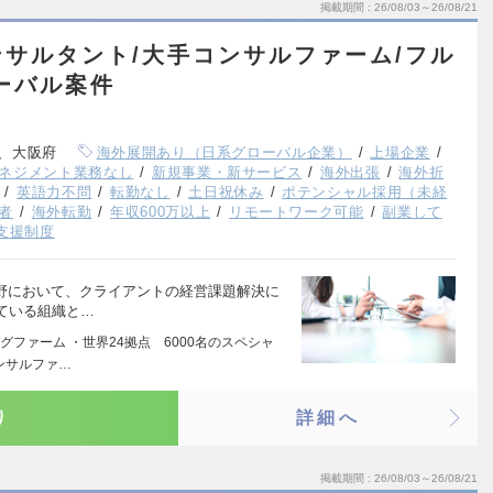
掲載期間
26/08/03～26/08/21
サルタント/大手コンサルファーム/フル
ーバル案件
、大阪府
海外展開あり（日系グローバル企業）
上場企業
ネジメント業務なし
新規事業・新サービス
海外出張
海外折
英語力不問
転勤なし
土日祝休み
ポテンシャル採用（未経
者
海外転勤
年収600万以上
リモートワーク可能
副業して
支援制度
分野において、クライアントの経営課題解決に
ている組織と…
ファーム ・世界24拠点 6000名のスペシャ
ンサルファ…
り
詳細へ
掲載期間
26/08/03～26/08/21