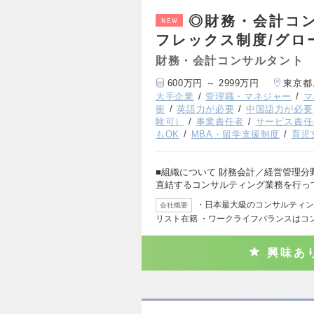
◎財務・会計コン
NEW
フレックス制度/グロ
財務・会計コンサルタント
600万円 ～ 2999万円
東京都
大手企業
管理職・マネジャー
マ
衝
英語力が必要
中国語力が必要
験可）
事業責任者
サービス責任
もOK
MBA・留学支援制度
育児
■組織について 財務会計／経営管理
直結するコンサルティング業務を行っ
・日本最大級のコンサルティング
会社概要
リスト在籍 ・ワークライフバランスはコ
興味あ