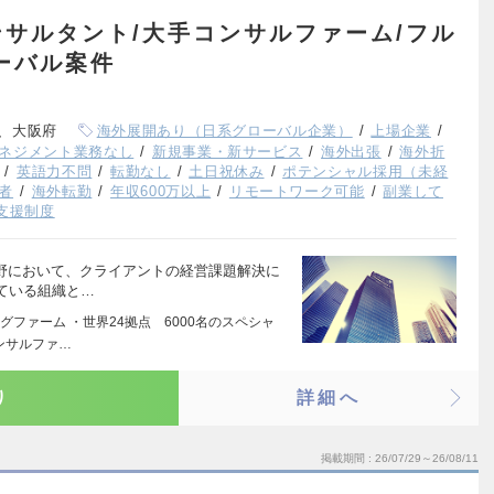
サルタント/大手コンサルファーム/フル
ーバル案件
、大阪府
海外展開あり（日系グローバル企業）
上場企業
ネジメント業務なし
新規事業・新サービス
海外出張
海外折
英語力不問
転勤なし
土日祝休み
ポテンシャル採用（未経
者
海外転勤
年収600万以上
リモートワーク可能
副業して
支援制度
分野において、クライアントの経営課題解決に
ている組織と…
ファーム ・世界24拠点 6000名のスペシャ
ンサルファ…
り
詳細へ
掲載期間
26/07/29～26/08/11