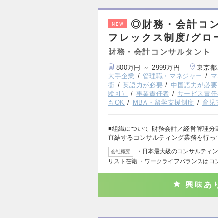
◎財務・会計コン
NEW
フレックス制度/グロ
財務・会計コンサルタント
800万円 ～ 2999万円
東京都
大手企業
管理職・マネジャー
マ
衝
英語力が必要
中国語力が必要
験可）
事業責任者
サービス責任
もOK
MBA・留学支援制度
育児
■組織について 財務会計／経営管理
直結するコンサルティング業務を行っ
・日本最大級のコンサルティング
会社概要
リスト在籍 ・ワークライフバランスはコ
興味あ