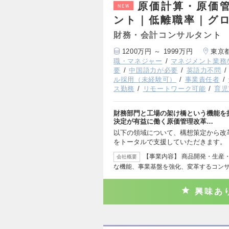
原価計算・原価
NEW
ント｜低離職率｜グ
財務・会計コンサルタント
1200万円 ～ 1999万円
東京
職・マネジャー
マネジメント業務
要
中国語力が必要
英語力不問
ル採用（未経験可）
事業責任者
ス勤務
リモートワーク可能
育児
財務部門と工場の架け橋という機能を
決定が有益に働く原価管理改革…
以下の領域について、構想策定から改革
をトータルで支援していただきます。
【事業内容】 商品開発・生産
会社概要
な機能、事業基盤を強化、変革するコンサ
興味あ