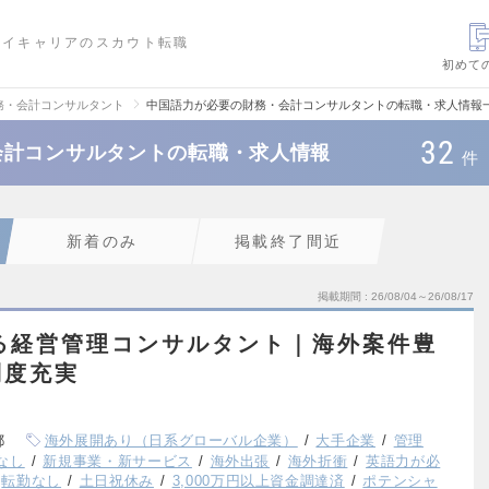
ハイキャリアのスカウト転職
初めて
務・会計コンサルタント
中国語力が必要の財務・会計コンサルタントの転職・求人情報
32
会計コンサルタントの転職・求人情報
件
新着のみ
掲載終了間近
掲載期間
26/08/04～26/08/17
る経営管理コンサルタント｜海外案件豊
制度充実
都
海外展開あり（日系グローバル企業）
大手企業
管理
なし
新規事業・新サービス
海外出張
海外折衝
英語力が必
転勤なし
土日祝休み
3,000万円以上資金調達済
ポテンシャ