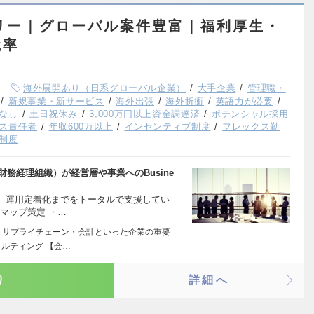
リー｜グローバル案件豊富｜福利厚生・
職率
海外展開あり（日系グローバル企業）
大手企業
管理職・
新規事業・新サービス
海外出張
海外折衝
英語力が必要
なし
土日祝休み
3,000万円以上資金調達済
ポテンシャル採用
ス責任者
年収600万以上
インセンティブ制度
フレックス勤
制度
財務経理組織）が経営層や事業へのBusine
、運用定着化までをトータルで支援してい
マップ策定 ・…
・サプライチェーン・会計といった企業の重要
ルティング 【会…
り
詳細へ