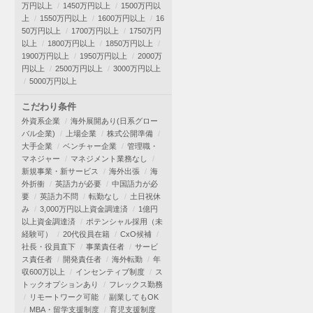
万円以上
1450万円以上
1500万円以
上
1550万円以上
1600万円以上
16
50万円以上
1700万円以上
1750万円
以上
1800万円以上
1850万円以上
1900万円以上
1950万円以上
2000万
円以上
2500万円以上
3000万円以上
5000万円以上
こだわり条件
外資系企業
海外展開あり(日系グロー
バル企業)
上場企業
株式公開準備
大手企業
ベンチャー企業
管理職・
マネジャー
マネジメント業務なし
新規事業・新サービス
海外出張
海
外折衝
英語力が必要
中国語力が必
要
英語力不問
転勤なし
土日祝休
み
3,000万円以上資金調達済
1億円
以上資金調達済
ポテンシャル採用（未
経験可）
20代役員在籍
CxO候補
社長・役員直下
事業責任者
サービ
ス責任者
開発責任者
海外転勤
年
収600万以上
インセンティブ制度
ス
トックオプションあり
フレックス勤務
リモートワーク可能
副業してもOK
MBA・留学支援制度
育児支援制度