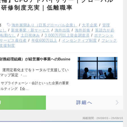
・研修制度充実｜低離職率
都
海外展開あり（日系グローバル企業）
大手企業
管理
なし
新規事業・新サービス
海外出張
海外折衝
英語力が必
転勤なし
土日祝休み
3,000万円以上資金調達済
ポテンシャ
サービス責任者
年収600万以上
インセンティブ制度
フレック
支援制度
財務経理組織）が経営層や事業へのBusine
、運用定着化までをトータルで支援してい
マップ策定 ・…
・サプライチェーン・会計といった企業の重要
ルティング 【会…
り
詳細へ
掲載期間
26/08/03～26/08/16