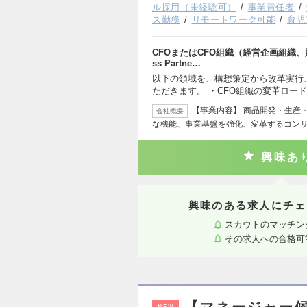
ル採用（未経験可）
事業責任者
ス勤務
リモートワーク可能
育児
CFOまたはCFO組織（経営企画組織、
ss Partne…
以下の領域を、構想策定から改革実行
ただきます。 ・CFO組織の変革ロード
【事業内容】 商品開発・生産
会社概要
な機能、事業基盤を強化、変革するコンサ
興味あ
興味のある求人にチェ
スカウトのマッチン
その求人への合格可
【マネージャー候
NEW