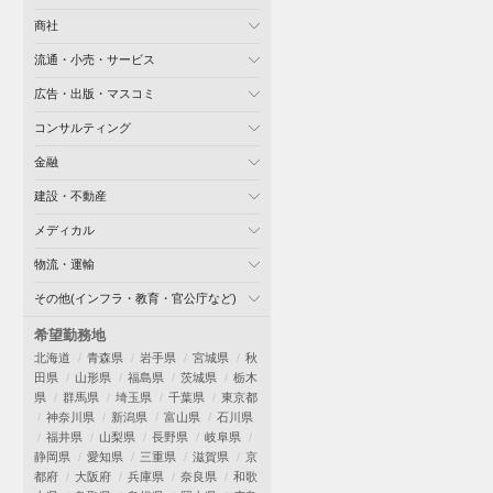
商社
流通・小売・サービス
広告・出版・マスコミ
コンサルティング
金融
建設・不動産
メディカル
物流・運輸
その他(インフラ・教育・官公庁など)
希望勤務地
北海道
青森県
岩手県
宮城県
秋
田県
山形県
福島県
茨城県
栃木
県
群馬県
埼玉県
千葉県
東京都
神奈川県
新潟県
富山県
石川県
福井県
山梨県
長野県
岐阜県
静岡県
愛知県
三重県
滋賀県
京
都府
大阪府
兵庫県
奈良県
和歌