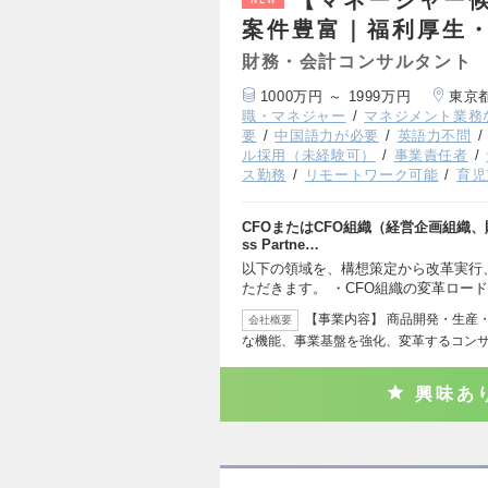
案件豊富｜福利厚生
財務・会計コンサルタント
1000万円 ～ 1999万円
東京
職・マネジャー
マネジメント業務
要
中国語力が必要
英語力不問
ル採用（未経験可）
事業責任者
ス勤務
リモートワーク可能
育児
CFOまたはCFO組織（経営企画組織、
ss Partne…
以下の領域を、構想策定から改革実行
ただきます。 ・CFO組織の変革ロード
【事業内容】 商品開発・生産
会社概要
な機能、事業基盤を強化、変革するコンサ
興味あ