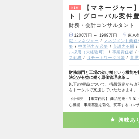
【マネージャー
NEW
ト｜グローバル案件
財務・会計コンサルタント
1200万円 ～ 1999万円
東京
職・マネジャー
マネジメント業務
要
中国語力が必要
英語力不問
ル採用（未経験可）
事業責任者
ス勤務
リモートワーク可能
育児
財務部門と工場の架け橋という機能を
決定が有益に働く原価管理改革…
以下の領域について、構想策定から改革
をトータルで支援していただきます。
【事業内容】 商品開発・生産
会社概要
な機能、事業基盤を強化、変革するコンサ
興味あ