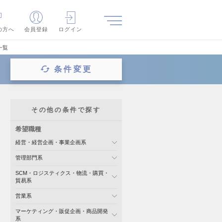
の方へ
会員登録
ログイン
一覧
条件変更
その他の条件で探す
希望職種
経営・経営企画・事業企画系
管理部門系
SCM・ロジスティクス・物流・購買・
貿易系
営業系
マーケティング・販促企画・商品開発
系