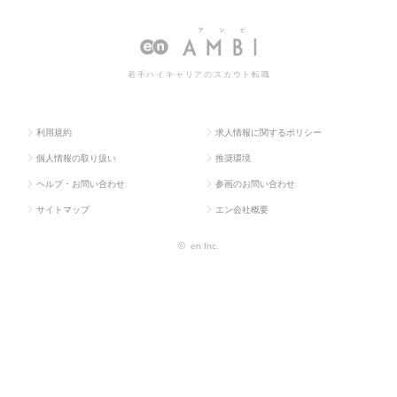
求人TOP
タント系
ンサルタント
ルタントの転職・求人情報一覧
若手ハイキャリアのスカウト転職
利用規約
求人情報に関するポリシー
個人情報の取り扱い
推奨環境
ヘルプ・お問い合わせ
参画のお問い合わせ
サイトマップ
エン会社概要
©
en Inc.