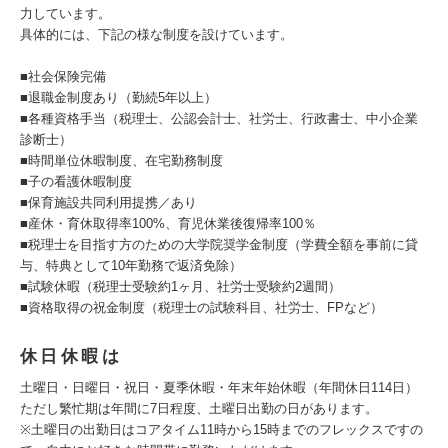
力しています。
具体的には、下記の様な制度を設けています。
■社会保険完備
■退職金制度あり（勤続5年以上）
■各種資格手当（税理士、公認会計士、社労士、行政書士、中小企業
診断士）
■時間単位休暇制度、在宅勤務制度
■子の看護休暇制度
■保育施設共同利用提携／あり
■産休・育休取得率100%、育児休業後復帰率100％
■税理士を目指す方のための大学院奨学金制度（学費全額を事前に貸
与、特典として10年勤務で返済免除）
■試験休暇（税理士受験約1ヶ月、社労士受験約2週間）
■資格取得の祝金制度（税理士の試験科目、社労士、FPなど）
休日休暇は
土曜日・日曜日・祝日・夏季休暇・年末年始休暇（年間休日114日）
ただし繁忙期は年間に7日程度、土曜日出勤の日があります。
※土曜日の出勤日はコアタイム11時から15時までのフレックスですの