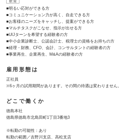
歓迎
■明るい応対ができる方
■コミュニケーション力が高く、自走できる方
■お客様のニーズをキャッチし、提案ができる方
■マルチタスクがこなせ、指示が出せる方
■UIJターンを希望する経験者の方
■中小企業診断士、公認会計士、税理士の資格をお持ちの方
■経理・財務、CFO、会計、コンサルタントの経験者の方
■事業再生、企業再生、M&Aの経験者の方
雇用形態は
正社員
※6ヶ月の試用期間があります。その間の待遇は変わりません。
どこで働くか
徳島本社
徳島県徳島市北島田町1丁目3番地3
※転勤の可能性：あり
転勤の範囲／吉野川支店、高松支店