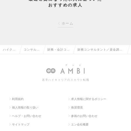
おすすめの求人
ホーム
ハイクラ
コンサルタ
財務・会計コン
財務コンサルタント／資金調
ス求人TO
ント系の転
サルタントの転
達・事業再生・補助金支援の求
P
職
職
人情報
若手ハイキャリアのスカウト転職
利用規約
求人情報に関するポリシー
個人情報の取り扱い
推奨環境
ヘルプ・お問い合わせ
参画のお問い合わせ
サイトマップ
エン会社概要