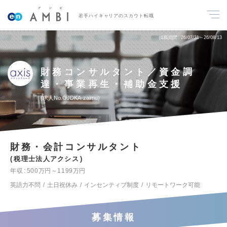
若手ハイキャリアのスカウト転職
掲載期間
26/07/31～26/08/13
財務コンサルタント／資金調
達・事業再生・補助金支援
求人No.OJDKA-zaimu
財務・会計コンサルタント
税理士法人アクシス
年収
500万円～1199万円
英語力不問
土日祝休み
インセンティブ制度
リモートワーク可能
募集情報