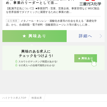
め、事業のリーダーとして活…
【配属予定先について】 ■事業部門：営業、営業企画、事業管理など MGC製品
を世界規模でダイナミックに展開するために事業の創…
メタノール・キシレン・過酸化水素等の社会を支える「基礎化学
会社概要
品」から、合成樹脂・電子材料・脱酸素剤エージレス等の暮らしに身…
興味あり
詳細へ
興味のある求人に
チェックをつけよう!
興味あり
スカウトのマッチング精度があがる!
その求人への合格可能性がわかる!
ハイクラス求人TOP
検索結果