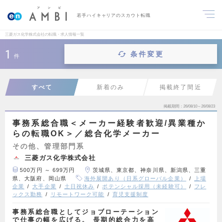
若手ハイキャリアのスカウト転職
三菱ガス化学株式会社の転職・求人情報一覧
1
条件変更
件
すべて
新着のみ
掲載終了間近
掲載期間
26/08/10～26/08/23
事務系総合職＜メーカー経験者歓迎/異業種か
らの転職OK＞／総合化学メーカー
その他、管理部門系
三菱ガス化学株式会社
500万円 ～ 699万円
茨城県、東京都、神奈川県、新潟県、三重
県、大阪府、岡山県
海外展開あり（日系グローバル企業）
上場
企業
大手企業
土日祝休み
ポテンシャル採用（未経験可）
フレ
ックス勤務
リモートワーク可能
育児支援制度
事務系総合職としてジョブローテーション
で仕事の幅を広げる。 長期的総合力を高