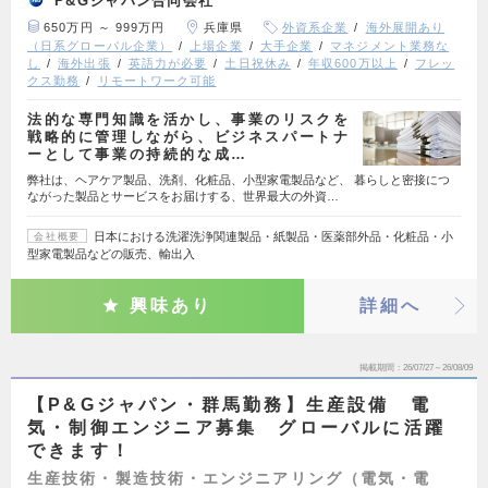
P&Gジャパン合同会社
650万円 ～ 999万円
兵庫県
外資系企業
海外展開あり
（日系グローバル企業）
上場企業
大手企業
マネジメント業務な
し
海外出張
英語力が必要
土日祝休み
年収600万以上
フレッ
クス勤務
リモートワーク可能
法的な専門知識を活かし、事業のリスクを
戦略的に管理しながら、ビジネスパートナ
ーとして事業の持続的な成…
弊社は、ヘアケア製品、洗剤、化粧品、小型家電製品など、 暮らしと密接につ
ながった製品とサービスをお届けする、世界最大の外資…
日本における洗濯洗浄関連製品・紙製品・医薬部外品・化粧品・小
会社概要
型家電製品などの販売、輸出入
興味あり
詳細へ
掲載期間
26/07/27～26/08/09
【P&Gジャパン・群馬勤務】生産設備 電
気・制御エンジニア募集 グローバルに活躍
できます！
生産技術・製造技術・エンジニアリング（電気・電