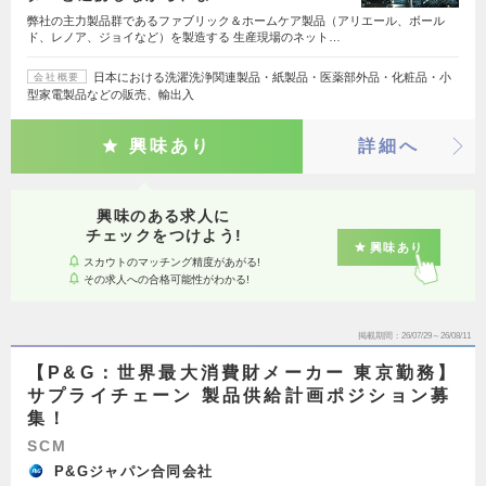
弊社の主力製品群であるファブリック＆ホームケア製品（アリエール、ボール
ド、レノア、ジョイなど）を製造する 生産現場のネット…
日本における洗濯洗浄関連製品・紙製品・医薬部外品・化粧品・小
会社概要
型家電製品などの販売、輸出入
興味あり
詳細へ
興味のある求人に
チェックをつけよう!
興味あり
スカウトのマッチング精度があがる!
その求人への合格可能性がわかる!
掲載期間
26/07/29～26/08/11
【P&G：世界最大消費財メーカー 東京勤務】
サプライチェーン 製品供給計画ポジション募
集！
SCM
P&Gジャパン合同会社