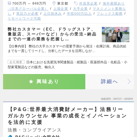
700万円 ～ 849万円
東京都
外資系企業
海外展開あり
（日系グローバル企業）
上場企業
大手企業
マネジメント業務な
し
英語力が必要
土日祝休み
年収600万以上
フレックス勤務
リモートワーク可能
弊社カスタマー（EC、ドラッグストア、
量販店、スーパーなど）からの受注~納品
までの一連の業務を把握し…
【仕事内容】 弊社の大手カスタマーの需要予測から発注・在庫計画、商品供給
までを一貫してリードし、分析したデータを活用しなが…
日本における洗濯洗浄関連製品・紙製品・医薬部外品・化粧品・小
会社概要
型家電製品などの販売、輸出入
興味あり
詳細へ
掲載期間
26/07/27～26/08/09
【P&G:世界最大消費財メーカー】法務リー
ガルカウンセル 事業の成長とイノベーション
を法的に支援
法務・コンプライアンス