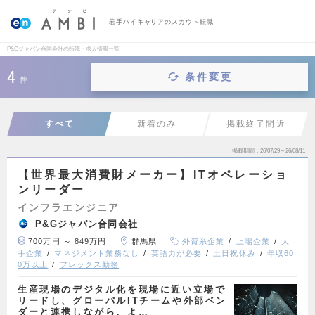
若手ハイキャリアのスカウト転職
P&Gジャパン合同会社の転職・求人情報一覧
4
条件変更
件
すべて
新着のみ
掲載終了間近
掲載期間
26/07/29～26/08/11
【世界最大消費財メーカー】ITオペレーショ
ンリーダー
インフラエンジニア
P&Gジャパン合同会社
700万円 ～ 849万円
群馬県
外資系企業
上場企業
大
手企業
マネジメント業務なし
英語力が必要
土日祝休み
年収60
0万以上
フレックス勤務
生産現場のデジタル化を現場に近い立場で
リードし、グローバルITチームや外部ベン
ダーと連携しながら、よ…