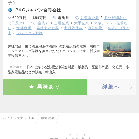
子）
P&Gジャパン合同会社
600万円 ～ 899万円
群馬県
外資系企業
海外展開あり
（日系グローバル企業）
上場企業
大手企業
マネジメント業務な
し
海外出張
英語力が必要
土日祝休み
海外転勤
年収600万以
上
フレックス勤務
弊社製品（主に洗濯用液体洗剤）の製造設備の電気、制御エ
ンジニアリング業務を担当いただくポジションです。新規生
産設備導入お…
日本における洗濯洗浄関連製品・紙製品・医薬部外品・化粧品・小
会社概要
型家電製品などの販売、輸出入
興味あり
詳細へ
ハイクラス求人TOP
検索結果