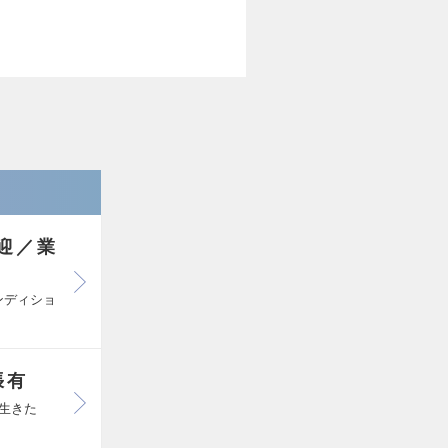
迎／業
ンディショ
張有
生きた