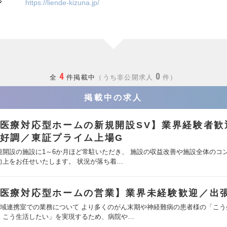
ジ
https://liende-kizuna.jp/
4
0
全
件掲載中
うち非公開求人
件
掲載中の求人
医療対応型ホームの新規開設SV】業界経験者歓
好調／東証プライム上場G
規開設の施設に1～6か月ほど常駐いただき、 施設の収益改善や施設全体のコ
向上をお任せいたします。 状況が落ち着…
医療対応型ホームの営業】業界未経験歓迎／出
地域連携室での業務について より多くのがん末期や神経難病の患者様の「こう
、こう生活したい」を実現するため、病院や…