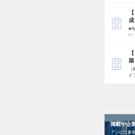
【
成
■
い
【
築
（
よ
掲載中企
アンビに参