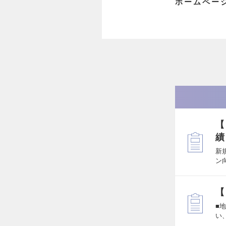
ホームペー
【
績
新
ン
【
■
い