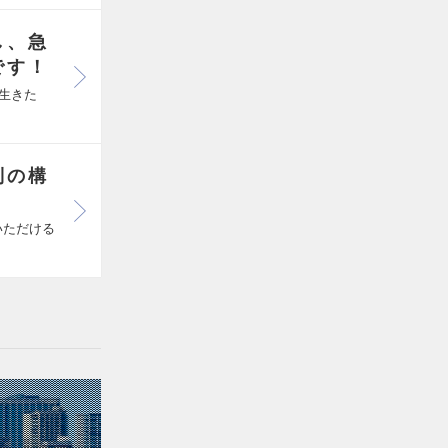
し、急
です！
生きた
制の構
いただける