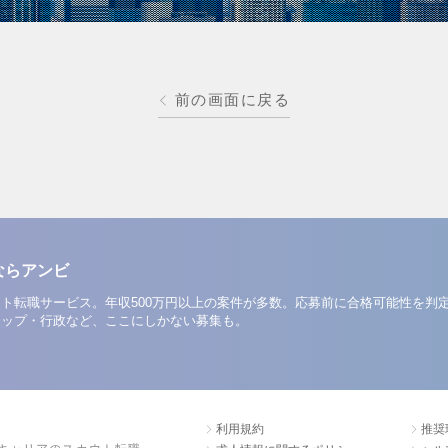
前の画面に戻る
ならアンビ
ト転職サービス。年収500万円以上の案件が多数。応募前に合格可能性を判
アップ・行政など、ここにしかない募集も。
利用規約
推奨