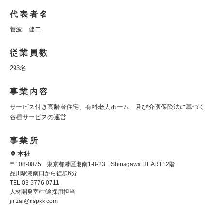
代表者名
菅波 健二
従業員数
293名
事業内容
サービス付き高齢者住宅、有料老人ホーム、及び介護保険法に基づく
各種サービスの運営
事業所
本社
〒108-0075 東京都港区港南1-8-23 Shinagawa HEART12階
品川駅港南口から徒歩6分
TEL 03-5776-0711
人材開発室/中途採用担当
jinzai@nspkk.com