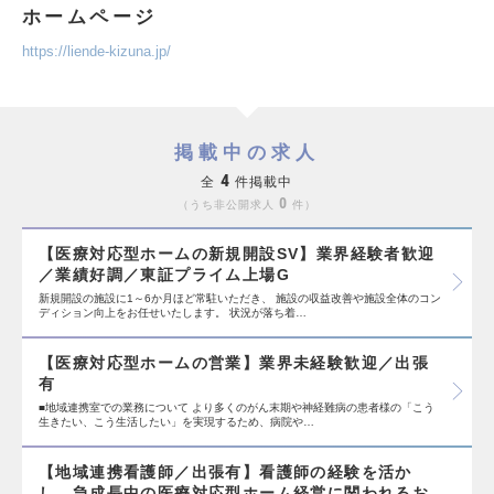
ホームページ
https://liende-kizuna.jp/
掲載中の求人
4
全
件掲載中
0
うち非公開求人
件
【医療対応型ホームの新規開設SV】業界経験者歓迎
／業績好調／東証プライム上場G
新規開設の施設に1～6か月ほど常駐いただき、 施設の収益改善や施設全体のコン
ディション向上をお任せいたします。 状況が落ち着…
【医療対応型ホームの営業】業界未経験歓迎／出張
有
■地域連携室での業務について より多くのがん末期や神経難病の患者様の「こう
生きたい、こう生活したい」を実現するため、病院や…
【地域連携看護師／出張有】看護師の経験を活か
し、急成長中の医療対応型ホーム経営に関われるお