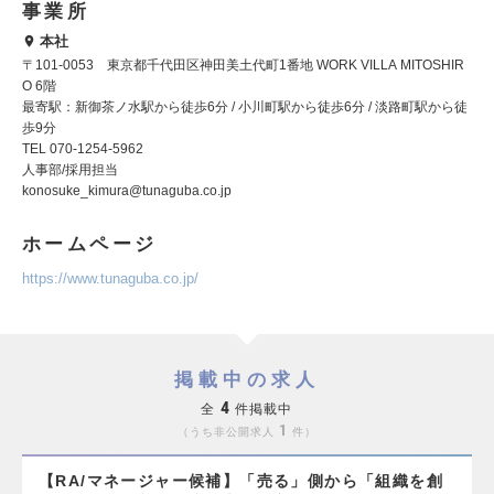
事業所
本社
〒101-0053 東京都千代田区神田美土代町1番地 WORK VILLA MITOSHIR
O 6階
最寄駅：新御茶ノ水駅から徒歩6分 / 小川町駅から徒歩6分 / 淡路町駅から徒
歩9分
TEL 070-1254-5962
人事部/採用担当
konosuke_kimura@tunaguba.co.jp
ホームページ
https://www.tunaguba.co.jp/
掲載中の求人
4
全
件掲載中
1
うち非公開求人
件
【RA/マネージャー候補】「売る」側から「組織を創