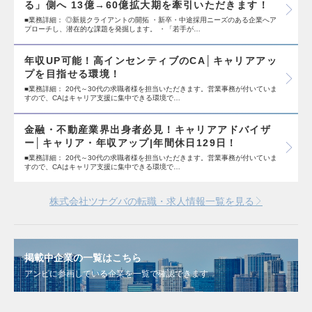
る」側へ 13億→60億拡大期を牽引いただきます！
■業務詳細： ◎新規クライアントの開拓 ・新卒・中途採用ニーズのある企業へア
プローチし、潜在的な課題を発掘します。 ・「若手が…
年収UP可能！高インセンティブのCA│キャリアアッ
プを目指せる環境！
■業務詳細： 20代～30代の求職者様を担当いただきます。営業事務が付いていま
すので、CAはキャリア支援に集中できる環境で…
金融・不動産業界出身者必見！キャリアアドバイザ
ー│キャリア・年収アップ|年間休日129日！
■業務詳細： 20代～30代の求職者様を担当いただきます。営業事務が付いていま
すので、CAはキャリア支援に集中できる環境で…
株式会社ツナグバの転職・求人情報一覧を見る
掲載中企業の一覧はこちら
アンビに参画している企業を一覧で確認できます