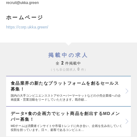
recruit@ukka.green
ホームページ
https://corp.ukka.green/
掲載中の求人
2
全
件掲載中
0
うち非公開求人
件
食品業界の新たなプラットフォームを創るセールス
募集！
国内の大手コンビニエンスストアやスーパーマーケットなどの小売企業様への企
画提案・営業活動をリードしていただきます。既存顧…
データ×食の企画力でヒット商品を創出するMDメン
バー募集！
MDチームは消費者インサイトや市場トレンドに向き合い、企画を生み出していく
役割を担っています。日々、顧客であるコンビニエ…