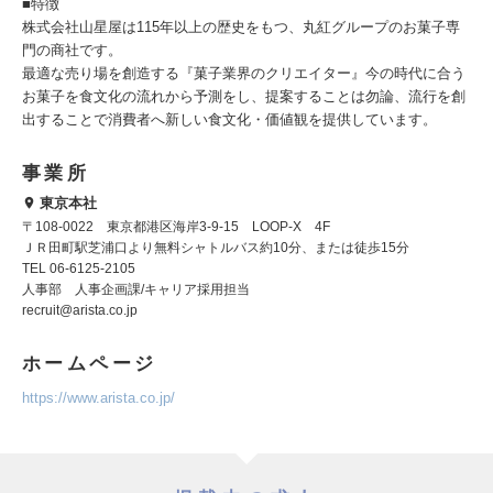
■特徴
株式会社山星屋は115年以上の歴史をもつ、丸紅グループのお菓子専
門の商社です。
最適な売り場を創造する『菓子業界のクリエイター』今の時代に合う
お菓子を食文化の流れから予測をし、提案することは勿論、流行を創
出することで消費者へ新しい食文化・価値観を提供しています。
事業所
東京本社
〒108-0022 東京都港区海岸3-9-15 LOOP-X 4F
ＪＲ田町駅芝浦口より無料シャトルバス約10分、または徒歩15分
TEL 06-6125-2105
人事部 人事企画課/キャリア採用担当
recruit@arista.co.jp
ホームページ
https://www.arista.co.jp/