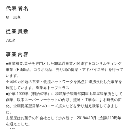
代表者名
猪 忠孝
従業員数
781名
事業内容
■事業概要:菓子を専門とした卸流通事業と関連するコンサルティング
事業（PB商品、コラボ商品、売り場の提案・アドバイス等）を行って
います。
全国50カ所超の営業・物流ネットワークを拠点に連携強化した事業を
展開しています。※業界トップクラス
■沿革:1909年（明治42年）に和洋菓子製造卸問屋山星屋製菓所として
創業。以来スーパーマーケットの台頭、流通・IT革命による時代の変
化、企画提案型営業へのニーズ拡大などを乗り越え飛躍してきまし
た。
山星屋はお菓子の卸会社として歩み続け、2019年10月に創業110周年
を迎えました。