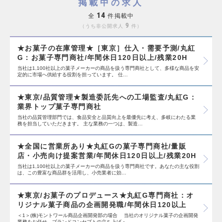
掲載中の求人
14
全
件掲載中
9
うち非公開求人
件
★お菓子の在庫管理★［東京］仕入・需要予測/丸紅
G：お菓子専門商社/年間休日120日以上/残業20H
当社は1,100社以上の菓子メーカーの商品を扱う専門商社として、多様な商品を安
定的に市場へ供給する役割を担っています。 仕…
★東京/品質管理★製造委託先への工場監査/丸紅G：
業界トップ菓子専門商社
当社の品質管理部門では、食品安全と品質向上を最優先に考え、多岐にわたる業
務を担当していただきます。 主な業務の一つは、製造…
★全国に営業所あり★丸紅Gの菓子専門商社/量販
店・小売向け提案営業/年間休日120日以上/残業20H
当社は1,100社以上の菓子メーカーの商品を扱う専門商社です。あなたの主な役割
は、この豊富な商品群を活用し、小売業者に効…
★東京/お菓子のプロデュース★丸紅G専門商社：オ
リジナル菓子商品の企画開発職/年間休日120以上
＜1＞(株)モントワール商品企画開発部の場合 当社のオリジナル菓子の企画開発
業務をお任せ。ブランドコンセプトの立ち上げ・…