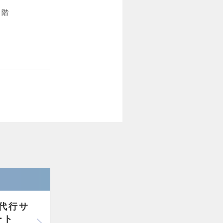
７階
）
代行サ
ート