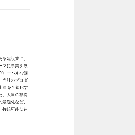
ある建設業に、
ーマに事業を展
グローバルな課
。当社のプロダ
出量を可視化す
た、大量の非提
の最適化など、
、持続可能な建