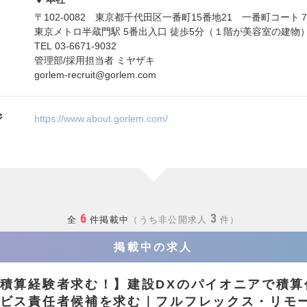
〒102-0082 東京都千代田区一番町15番地21 一番町コート
東京メトロ半蔵門駅 5番出入口 徒歩5分（１階が美容室の建物
TEL 03-6671-9032
管理部/採用担当者 ミヤザキ
gorlem-recruit@gorlem.com
ジ
https://www.about.gorlem.com/
6
3
全
件掲載中
うち非公開求人
件
掲載中の求人
積算経験者求む！】建設DXのパイオニアで積算
ビス責任者候補を求む｜フルフレックス・リモ