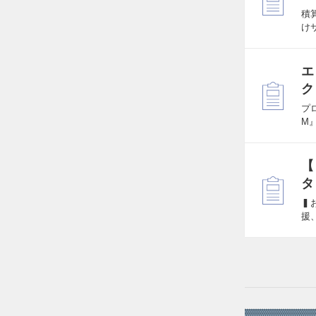
積
け
エ
ク
プ
M
【
タ
▍
援