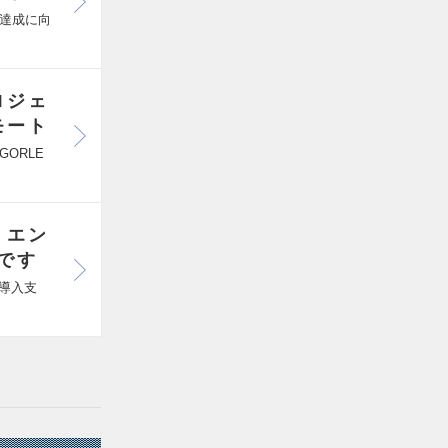
達成に向
ロジェ
モート
ORLE
｜エン
です
導入支