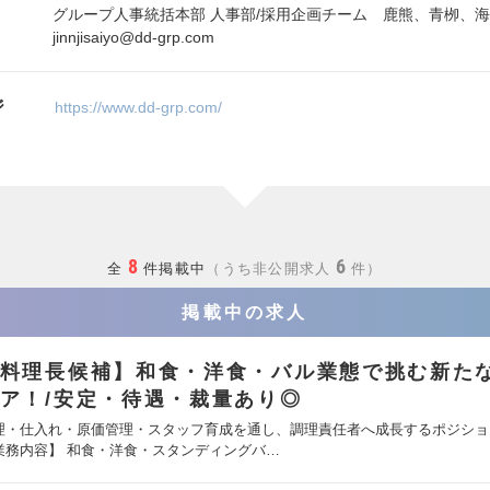
グループ人事統括本部 人事部/採用企画チーム 鹿熊、青栁、
jinnjisaiyo@dd-grp.com
ジ
https://www.dd-grp.com/
8
6
全
件掲載中
うち非公開求人
件
掲載中の求人
料理長候補】和食・洋食・バル業態で挑む新た
ア！/安定・待遇・裁量あり◎
理・仕入れ・原価管理・スタッフ育成を通し、調理責任者へ成長するポジショ
業務内容】 和食・洋食・スタンディングバ…