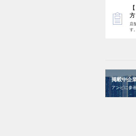
【
方
店
す
掲載中企
アンビに参