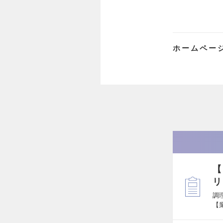
ホームペー
【
リ
調
【