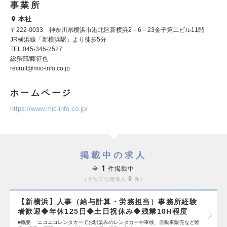
事業所
本社
〒222-0033 神奈川県横浜市港北区新横浜2－6－23金子第二ビル11階
JR横浜線「新横浜駅」より徒歩5分
TEL 045-345-2527
総務部/藤征也
recruit@mic-info.co.jp
ホームページ
https://www.mic-info.co.jp/
掲載中の求人
1
全
件掲載中
0
うち非公開求人
件
【新横浜】人事（給与計算・労務担当）事務所経験
者歓迎◆年休125日◆土日祝休み◆残業10H程度
■概要 ニコニコレンタカーでお馴染みのレンタカーや車検、自動車販売など幅