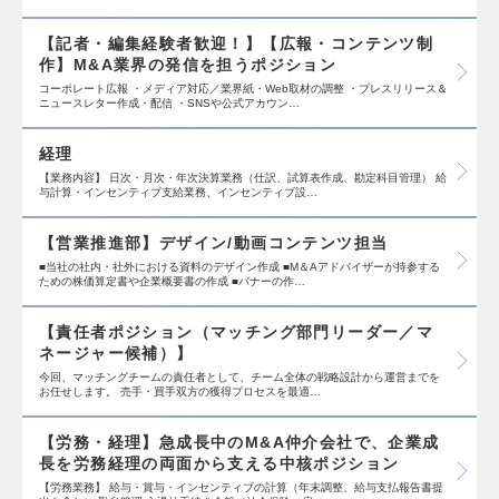
【記者・編集経験者歓迎！】【広報・コンテンツ制
作】M&A業界の発信を担うポジション
コーポレート広報 ・メディア対応／業界紙・Web取材の調整 ・プレスリリース＆
ニュースレター作成・配信 ・SNSや公式アカウン…
経理
【業務内容】 日次・月次・年次決算業務（仕訳、試算表作成、勘定科目管理） 給
与計算・インセンティブ支給業務、インセンティブ設…
【営業推進部】デザイン/動画コンテンツ担当
■当社の社内・社外における資料のデザイン作成 ■M＆Aアドバイザーが持参する
ための株価算定書や企業概要書の作成 ■バナーの作…
【責任者ポジション（マッチング部門リーダー／マ
ネージャー候補）】
今回、マッチングチームの責任者として、チーム全体の戦略設計から運営までを
お任せします。 売手・買手双方の獲得プロセスを最適…
【労務・経理】急成長中のM&A仲介会社で、企業成
長を労務経理の両面から支える中核ポジション
【労務業務】 給与・賞与・インセンティブの計算（年末調整、給与支払報告書提