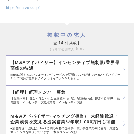
https://ma-ve.co.jp/
掲載中の求人
14
全
件掲載中
0
うち非公開求人
件
【M&Aアドバイザー】インセンティブ無制限/業界最
高峰の待遇
M&Aに関するコンサルティングサービスを展開している当社のM＆Aアドバイザー
として下記の業務をメインに行っていただきます…
【経理】経理メンバー募集
【業務内容】 日次・月次・年次決算業務（仕訳、試算表作成、勘定科目管理） 給
与計算・インセンティブ支給業務、インセンティブ設…
M＆Aアドバイザー(マッチング担当) 未経験歓迎・
企業成長を支える提案営業※年収1,000万円も可能
■業務内容： 当社は、M&Aに関心を持つ売り手・買い手企業の間に立ち、最適な
マッチングを実現しています。 本ポジションでは、…