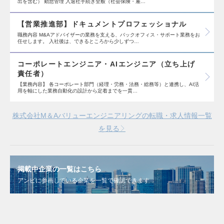
出を含む） 勤怠管理 入退社手続き全般（社会保険・雇…
【営業推進部】ドキュメントプロフェッショナル
職務内容 M&Aアドバイザーの業務を支える、バックオフィス・サポート業務をお
任せします。 入社後は、できるところから少しずつ…
コーポレートエンジニア・AIエンジニア（立ち上げ
責任者）
【業務内容】 各コーポレート部門（経理・労務・法務・総務等）と連携し、AI活
用を軸にした業務自動化の設計から定着までを一貫…
株式会社M＆Aバリューエンジニアリングの転職・求人情報一覧
を見る
掲載中企業の一覧はこちら
アンビに参画している企業を一覧で確認できます