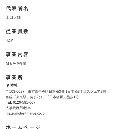
代表者名
山口大輝
従業員数
42名
事業内容
M＆A仲介業
事業所
本社
〒103-0027 東京都中央区日本橋3-9-1日本橋3丁目スクエア2階
各線「東京駅」徒歩7分、「日本橋駅」徒歩1分
TEL 0120-581-007
人事総務部/松本
matsumoto@ma-ve.co.jp
ホームページ