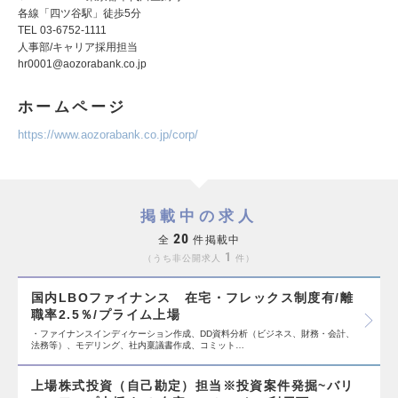
各線「四ツ谷駅」徒歩5分
TEL 03-6752-1111
人事部/キャリア採用担当
hr0001@aozorabank.co.jp
ホームページ
https://www.aozorabank.co.jp/corp/
掲載中の求人
20
全
件掲載中
1
うち非公開求人
件
国内LBOファイナンス 在宅・フレックス制度有/離
職率2.5％/プライム上場
・ファイナンスインディケーション作成、DD資料分析（ビジネス、財務・会計、
法務等）、モデリング、社内稟議書作成、コミット…
上場株式投資（自己勘定）担当※投資案件発掘~バリ