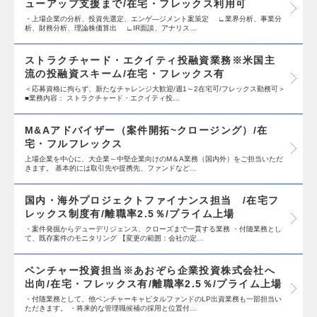
ューアップ支援まで/在宅・フレックス利用可
・上場企業の分析、投資先選定、エンゲ―ジメント案策定 ∟業界分析、事業分
析、財務分析、理論株価算出 ∟IR面談、アナリス…
ストラクチャード・エクイティ投融資業務※米国主
流の投融資スキーム/在宅・フレックス有
＜応募資格に拘らず、新たなチャレンジ大歓迎/週1～2在宅可/フレックス勤務可＞
■業務内容： ストラクチャード・エクイティ投…
M&Aアドバイザー（案件開拓~クロージング）/在
宅・フルフレックス
上場企業を中心に、大企業～中堅企業向けのM＆A業務（国内外）をご担当いただ
きます。 基本的には取引先や提携先、ファンドなど…
国内・海外プロジェクトファイナンス担当 /在宅フ
レックス制度有/離職率2.5％/プライム上場
・案件発掘からデューデリジェンス、クローズまで一貫する業務 ・付随業務とし
て、既存案件のモニタリング 【変更の範囲：会社の定…
ベンチャー投資担当※あおぞら企業投資株式会社へ
出向/在宅・フレックス有/離職率2.5％/プライム上場
・付随業務として、他ベンチャーキャピタルファンドのLP出資業務も一部担当い
ただきます。 ・将来的な管理職候補の採用と位置付…