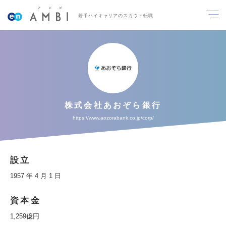
若手ハイキャリアのスカウト転職
株式会社あおぞら銀行
https://www.aozorabank.co.jp/corp/
設立
1957 年 4 月 1 日
資本金
1,259億円