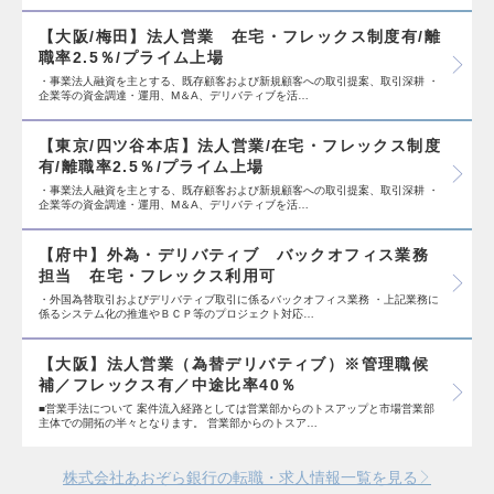
【大阪/梅田】法人営業 在宅・フレックス制度有/離
職率2.5％/プライム上場
・事業法人融資を主とする、既存顧客および新規顧客への取引提案、取引深耕 ・
企業等の資金調達・運用、M＆A、デリバティブを活…
【東京/四ツ谷本店】法人営業/在宅・フレックス制度
有/離職率2.5％/プライム上場
・事業法人融資を主とする、既存顧客および新規顧客への取引提案、取引深耕 ・
企業等の資金調達・運用、M＆A、デリバティブを活…
【府中】外為・デリバティブ バックオフィス業務
担当 在宅・フレックス利用可
・外国為替取引およびデリバティブ取引に係るバックオフィス業務 ・上記業務に
係るシステム化の推進やＢＣＰ等のプロジェクト対応…
【大阪】法人営業（為替デリバティブ）※管理職候
補／フレックス有／中途比率40％
■営業手法について 案件流入経路としては営業部からのトスアップと市場営業部
主体での開拓の半々となります。 営業部からのトスア…
株式会社あおぞら銀行の転職・求人情報一覧を見る