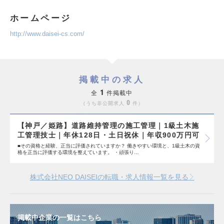
ホームページ
http://www.daisei-cs.com/
掲載中の求人
1
全
件掲載中
0
うち非公開求人
件
【神戸／姫路】道路維持管理の施工管理｜1級土木施
工管理技士｜年休128日・土日祝休｜年収900万円可
■その資格と経験、正当に評価されていますか？ 働きやすい環境と、1級土木の資
格を正当に評価する環境を整えています。 ・頑張り…
株式会社NEO DAISEIの転職・求人情報一覧を見る
掲載中企業の一覧はこちら