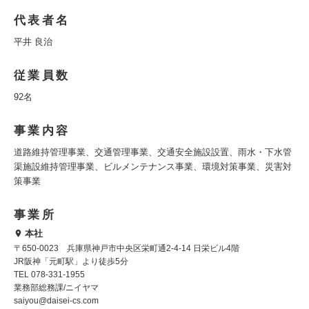
代表者名
平井 良治
従業員数
92名
事業内容
道路維持管理事業、交通管理事業、交通安全施設設置、雨水・下水管
渠施設維持管理事業、ビルメンテナンス事業、環境対策事業、災害対
策事業
事業所
本社
〒650-0023 兵庫県神戸市中央区栄町通2-4-14 日栄ビル4階
JR阪神「元町駅」より徒歩5分
TEL 078-331-1955
業務部総務課/ニイヤマ
saiyou@daisei-cs.com