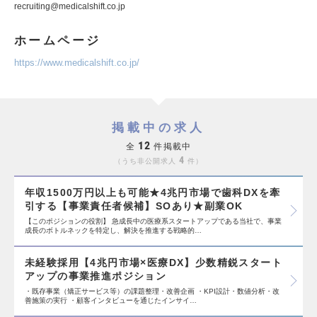
recruiting@medicalshift.co.jp
ホームページ
https://www.medicalshift.co.jp/
掲載中の求人
12
全
件掲載中
4
うち非公開求人
件
年収1500万円以上も可能★4兆円市場で歯科DXを牽
引する【事業責任者候補】SOあり★副業OK
【このポジションの役割】 急成長中の医療系スタートアップである当社で、事業
成長のボトルネックを特定し、解決を推進する戦略的…
未経験採用【4兆円市場×医療DX】少数精鋭スタート
アップの事業推進ポジション
・既存事業（矯正サービス等）の課題整理・改善企画 ・KPI設計・数値分析・改
善施策の実行 ・顧客インタビューを通じたインサイ…