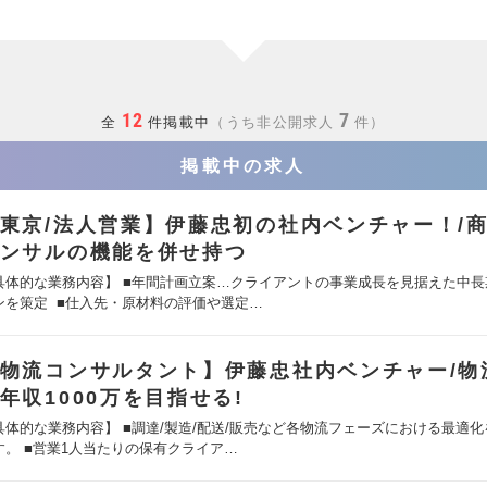
12
7
全
件掲載中
うち非公開求人
件
掲載中の求人
東京/法人営業】伊藤忠初の社内ベンチャー！/
ンサルの機能を併せ持つ
具体的な業務内容】 ■年間計画立案…クライアントの事業成長を見据えた中長
ンを策定 ■仕入先・原材料の評価や選定…
物流コンサルタント】伊藤忠社内ベンチャー/物
年収1000万を目指せる!
具体的な業務内容】 ■調達/製造/配送/販売など各物流フェーズにおける最適
す。 ■営業1人当たりの保有クライア…