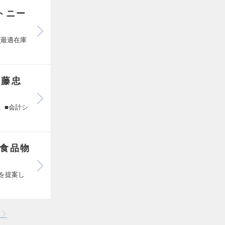
トニー
(最適在庫
伊藤忠
 ■会計シ
/食品物
化を提案し
る