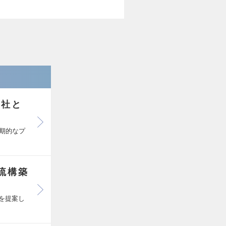
商社と
期的なプ
流構築
化を提案し