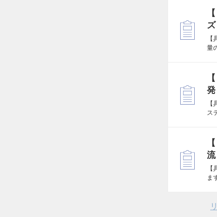
【
ズ
【
量
【
発
【
ス
【
流
【
ま