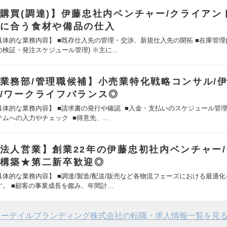
購買(調達)】伊藤忠社内ベンチャー/クライアン
に合う食材や備品の仕入
具体的な業務内容】 ■既存仕入先の管理・交渉、新規仕入先の開拓 ■在庫管理
の検証・発注スケジュール管理) ※主に…
業務部/管理職候補】小売業特化戦略コンサル/
/ワークライフバランス◎
具体的な業務内容】 ■請求書の発行や確認 ■入金・支払いのスケジュール管理
テムへの入力やチェック ■得意先、…
法人営業】創業22年の伊藤忠初社内ベンチャー
構築★第二新卒歓迎◎
具体的な業務内容】 ■調達/製造/配送/販売など各物流フェーズにおける最適
す。 ■顧客の事業成長を鑑み、年間計…
リーテイルブランディング株式会社の転職・求人情報一覧を見