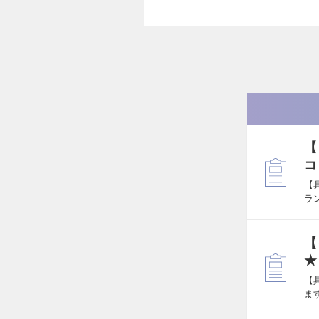
【
コ
【
ラ
【
★
【
ま