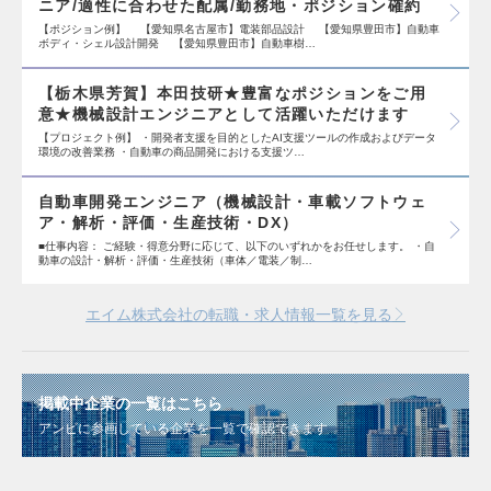
ニア/適性に合わせた配属/勤務地・ポジション確約
【ポジション例】 【愛知県名古屋市】電装部品設計 【愛知県豊田市】自動車
ボディ・シェル設計開発 【愛知県豊田市】自動車樹…
【栃木県芳賀】本田技研★豊富なポジションをご用
意★機械設計エンジニアとして活躍いただけます
【プロジェクト例】 ・開発者支援を目的としたAI支援ツールの作成およびデータ
環境の改善業務 ・自動車の商品開発における支援ツ…
自動車開発エンジニア（機械設計・車載ソフトウェ
ア・解析・評価・生産技術・DX）
■仕事内容： ご経験・得意分野に応じて、以下のいずれかをお任せします。 ・自
動車の設計・解析・評価・生産技術（車体／電装／制…
エイム株式会社の転職・求人情報一覧を見る
掲載中企業の一覧はこちら
アンビに参画している企業を一覧で確認できます