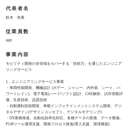
代表者名
鈴木 幸典
従業員数
440
事業内容
モビリティ開発の全領域をカバーする「技術力」を通じたエンジニア
リングサービス
1．エンジニアリングサービス事業
・車両性能開発、機械設計 (ボデー、シャシー、内外装、シート、パ
ワートレイン)、電子電装(ハード/ソフト)設計、CAE解析、試作実験評
価、生産技術、品質技術
・自動運転技術開発、車載インフォテインメントシステム開発、デジ
タルデザイン(デザインコンセプト、デジタルモデリング)
・DX業務推進、自動化効率化対応、各種データの変換、データ整備、
PLMツール運用支援、開発プロセス推進(導入支援、環境構築)