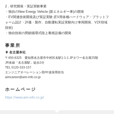
2．研究開発・実証実験事業
・独自のNew Energy Vehicle (新エネルギー車)の開発
・EV関連技術開発及び実証実験 (EV用各種ハードウェア・プラットフ
ォーム設計・評価・製作、自動運転実証実験向け車両開発、V2X領域
技術)
・独自技術の閉鎖循環式陸上養殖設備の開発
事業所
名古屋本社
〒450-6325 愛知県名古屋市中村区名駅1-1-1 JPタワー名古屋25階
JR各線「名古屋駅」徒歩2分
TEL 0120-333-157
エンジニアオペレーション部/中途採用担当
aimcareer@aim-info.co.jp
ホームページ
https://www.aim-info.co.jp/