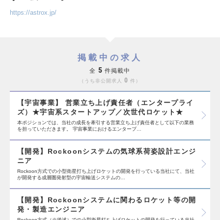
https://astrox.jp/
掲載中の求人
5
全
件掲載中
0
うち非公開求人
件
【宇宙事業】 営業立ち上げ責任者（エンタープライ
ズ）★宇宙系スタートアップ／次世代ロケット★
本ポジションでは、当社の成長を牽引する営業立ち上げ責任者として以下の業務
を担っていただきます。 宇宙事業におけるエンタープ…
【開発】Rockoonシステムの気球系荷姿設計エンジ
ニア
Rockoon方式での小型衛星打ち上げロケットの開発を行っている当社にて、当社
が開発する成層圏発射型の宇宙輸送システムの…
【開発】Rockoonシステムに関わるロケット等の開
発・製造エンジニア
Rockoon方式（※後述）での小型衛星打ち上げロケットの開発を行っている当社