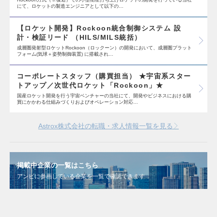
にて、ロケットの製造エンジニアとして以下の…
【ロケット開発】Rockoon統合制御システム 設
計・検証リード （HILS/MILS統括）
成層圏発射型ロケットRockoon（ロックーン）の開発において、成層圏プラット
フォーム(気球＋姿勢制御装置) に搭載され…
コーポレートスタッフ（購買担当） ★宇宙系スター
トアップ／次世代ロケット「Rockoon」★
国産ロケット開発を行う宇宙ベンチャーの当社にて、開発やビジネスにおける購
買にかかわる仕組みづくりおよびオペレーション対応…
Astrox株式会社の転職・求人情報一覧を見る
掲載中企業の一覧はこちら
アンビに参画している企業を一覧で確認できます