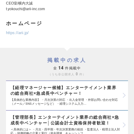
CEO室/横内大誠
t.yokouchi@arii-inc.com
ホームページ
https://arii.jp/
掲載中の求人
14
全
件掲載中
0
うち非公開求人
件
【経理マネージャー候補】エンターテイメント業界
の総合商社×急成長中ベンチャー！
【具体的な業務内容】 ・月次決算の対応 ・出入金管理 ・外部お問い合わせ対応
（メール／SNSメッセージなど） ・経理システム入力…
【管理部長】エンターテイメント業界の総合商社×急
成長中ベンチャー│公認会計士資格保持者歓迎！
＜具体的には＞ ・月次・四半期・年次決算業務の統括 ・監査法人・税理士法人対
応 ・財務戦略の立案と実行（資金調達、キャッシュフ…