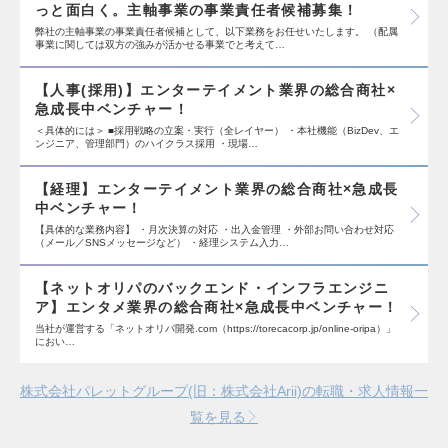
っと面白く。主軸事業の事業責任者候補募集！
弊社の主軸事業の事業責任者候補として、以下業務をお任せいたします。 （配属
事業に関しては双方の強みが活かせる事業でと考えて…
【人事(採用)】エンターテイメント業界の総合商社×
急成長中ベンチャー！
＜具体的には＞ ■採用戦略の立案・実行（全レイヤー） ・本社機能（BizDev、エ
ンジニア、管理部門）のハイクラス採用 ・現場…
【経理】エンターテイメント業界の総合商社×急成長
中ベンチャー！
【具体的な業務内容】 ・月次決算の対応 ・出入金管理 ・外部お問い合わせ対応
（メール／SNSメッセージなど） ・経理システム入力…
【ネットオリパのバックエンド・インフラエンジニ
ア】エンタメ業界の総合商社×急成長中ベンチャー！
当社が運営する「ネットオリパ開発.com（https://torecacorp.jp/online-oripa）」
におい…
株式会社パレットグループ(旧：株式会社Arii)の転職・求人情報一
覧を見る