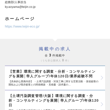
総務部/人事担当
ky.aoyama@teijin.co.jp
ホームページ
https://www.teijin-eco.jp/
掲載中の求人
3
全
件掲載中
0
うち非公開求人
件
【営業】環境に関する調査・分析・コンサルティン
グを展開│帝人グループ/年休120日/業界経験不問
【具体的な業務内容】 ・土壌汚染調査・対策工事に関する営業活動 ・新規顧客の
開拓および既存顧客との関係構築 ・見積書・請求書の…
【土壌汚染調査管理/大阪】環境に関する調査・分
析・コンサルティングを展開│帝人グループ/年休120
日