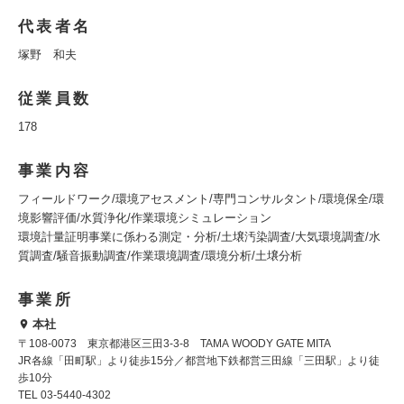
代表者名
塚野 和夫
従業員数
178
事業内容
フィールドワーク/環境アセスメント/専門コンサルタント/環境保全/環
境影響評価/水質浄化/作業環境シミュレーション
環境計量証明事業に係わる測定・分析/土壌汚染調査/大気環境調査/水
質調査/騒音振動調査/作業環境調査/環境分析/土壌分析
事業所
本社
〒108-0073 東京都港区三田3-3-8 TAMA WOODY GATE MITA
JR各線「田町駅」より徒歩15分／都営地下鉄都営三田線「三田駅」より徒
歩10分
TEL 03-5440-4302