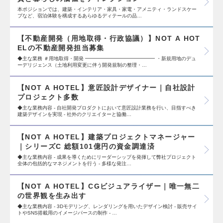
本ポジションでは、建築・インテリア・家具・家電・アメニティ・ランドスケー
プなど、宿泊体験を構成するあらゆるディテールの品…
【不動産開発（用地取得・行政協議）】NOT A HOT
ELの不動産開発担当募集
◆主な業務 ＃用地取得・開発 ━━━━━━━━━━━━━━ ・新規用地のデュ
ーデリジェンス（土地利用変更に伴う開発規制の整理・…
【NOT A HOTEL】意匠設計デザイナー｜自社設計
プロジェクト多数
◆主な業務内容 - 自社開発プロダクトにおいて意匠設計業務を行い、目指すべき
建築デザインを実現 - 社外のクリエイターと協働…
【NOT A HOTEL】建築プロジェクトマネージャー
｜シリーズC 総額101億円の資金調達済
◆主な業務内容 - 成果を導くためにリーダーシップを発揮して弊社プロジェクト
全体の包括的なマネジメントを行う - 多様な発注…
【NOT A HOTEL】CGビジュアライザー｜唯一無二
の世界観を生み出す
◆主な業務内容 - 3Dモデリング、レンダリングを用いたデザイン検討 - 販売サイ
トやSNS搭載用のイメージパースの制作 - …