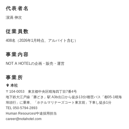
代表者名
濵渦 伸次
従業員数
408名（2026年1月時点、アルバイト含む）
事業内容
NOT A HOTELの企画・販売・運営
事業所
本社
〒104-0053 東京都中央区晴海四丁目7番4号
地下鉄大江戸線「勝どき」駅 A3b出口から徒歩13分/都営バス「都05-1晴海
埠頭行」に乗車、「ホテルマリナーズコート東京前」下車し徒歩1分
TEL 050-5794-2893
Human Resources/中途採用担当
career@notahotel.com