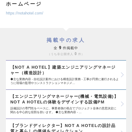
ホームページ
https://notahotel.com/
掲載中の求人
9
全
件掲載中
0
うち非公開求人
件
【NOT A HOTEL】建築エンジニアリングマネージ
ャー（構造設計）
◆主な業務内容 - 自社設計案件における構造設計業務 - 工事が円滑に遂行されるよ
うに現場の監理やコンストラクションマネジメ…
【エンジニアリングマネージャー(機械・電気設備)】
NOT A HOTELの体験をデザインする設備PM
設備設計の専門性をベースに、事業者側の視点でプロジェクト全体の意思決定に
関わる中心的な役割を担います。 ◆主な業務内容 - …
【ブランドディレクター】NOT A HOTELの設計品
質と暮らしの価値をディレクション