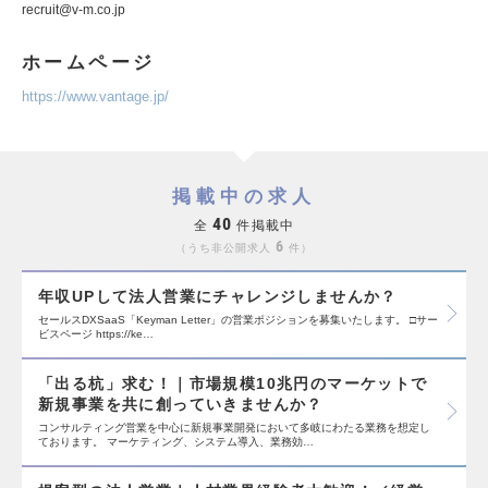
recruit@v-m.co.jp
ホームページ
https://www.vantage.jp/
掲載中の求人
40
全
件掲載中
6
うち非公開求人
件
年収UPして法人営業にチャレンジしませんか？
セールスDXSaaS「Keyman Letter」の営業ポジションを募集いたします。 □サー
ビスページ https://ke…
「出る杭」求む！｜市場規模10兆円のマーケットで
新規事業を共に創っていきませんか？
コンサルティング営業を中心に新規事業開発において多岐にわたる業務を想定し
ております。 マーケティング、システム導入、業務効…