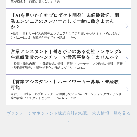
業が抱える「商談が増えない」「決…
【AIを用いた自社プロダクト開発】未経験歓迎、開
発エンジニアのメンバーとして一緒に働きません
か？
■概要 ・自社サービスの開発エンジニアとしてご活躍いただきます ・Web&AIカ
ンパニーにおける業務が中心です ■詳細 ・『wo…
営業アシスタント｜働きがいのある会社ランキング5
年連続受賞のベンチャーで営業事務をしませんか？
【役割・業務内容】 ・営業数値の管理・更新 ・マーケティング数値の管理・更新
・契約管理業務 ・業務効率化の仕組みづくり ・Exc…
【営業アシスタント】ハードワーカー募集・未経験
可能
現在、650社以上のプロジェクトが稼働している Webマーケティングコンサル事
業の営業アシスタントとして、 －Webページの…
ヴァンテージマネジメント株式会社の転職・求人情報一覧を見る