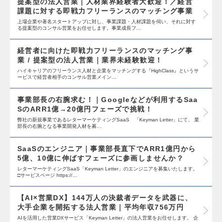
提案型の法人営業｜人材業界経験者大歓迎！／経営
課題に対する即戦力フリーランスのマッチング事業
上場企業や著名スタートアップに対し、事業課題・人材課題を伺い、それに対す
る提案型のコンサル営業をお任せします。事業成長フ…
経営者に向けた即戦力フリーランスのマッチング事
業 / 提案型の法人営業｜業界未経験歓迎！
ハイキャリアのフリーランス人材と企業をマッチングする『HighClass』というサ
ービスで経営者相手のコンサル営業メイン…
事業部長の右腕求む！｜Googleなどが利用するSaa
SのARR1億→20億円フェーズで挑戦！
弊社の新規事業であるレターマーケティングSaaS 「Keyman Letter」にて、 業
部長の右腕となる事業開発人材を募…
SaaSのエンジニア｜事業部長直下でARR1億円から
5億、10億に伸ばすフェーズに参画しませんか？
レターマーケティングSaaS「Keyman Letter」のエンジニアを募集いたします。
□サービスページ https://…
【AI×営業DX】144万人の決裁者データを武器に、
大手企業を開拓する法人営業｜平均年収756万円
AIを活用した営業DXサービス「Keyman Letter」の法人営業をお任せします。 企