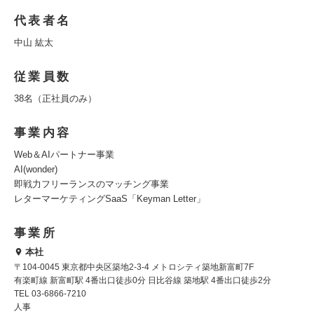
代表者名
中山 紘太
従業員数
38名（正社員のみ）
事業内容
Web＆AIパートナー事業
AI(wonder)
即戦力フリーランスのマッチング事業
レターマーケティングSaaS「Keyman Letter」
事業所
本社
〒104-0045 東京都中央区築地2-3-4 メトロシティ築地新富町7F
有楽町線 新富町駅 4番出口徒歩0分 日比谷線 築地駅 4番出口徒歩2分
TEL 03-6866-7210
人事