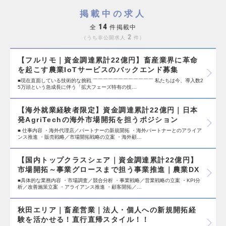
掲載中の求人
14
全
件掲載中
2
うち非公開求人
件
【フルリモ｜資金調達累計22億円】畜産業界に革命
を起こす農業IoTサービスのバックエンド募集
■現在直面している技術的な挑戦 ￣￣￣￣￣￣￣￣￣￣￣￣ 私たちは今、導入数2
5万頭という急成長に伴う「拡大フェーズ特有の技…
【海外就業経験者限定】資金調達累計22億円｜日本
発AgriTechの海外市場開拓を担うポジション
■ 仕事内容 ・海外代理店／パートナーの新規開拓 ・海外パートナーとのアライア
ンス推進 ・販売戦略／市場開拓戦略の立案 ・海外顧…
【国内トップクラスシェア｜資金調達累計22億円】
市場開拓～事業グロースまで担う事業推進｜農業DX
■具体的な業務内容 ・市場調査／競合分析 ・事業戦略／営業戦略の立案 ・KPI分
析／改善施策立案 ・アライアンス推進 ・顧客開拓／…
秋田エリア｜畜産営業｜法人・個人への新規開拓経
験を活かせる！直行直帰スタイル！！