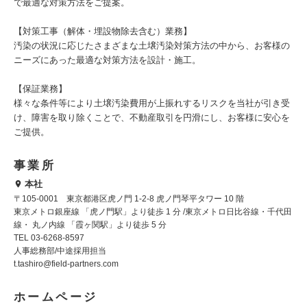
で最適な対策方法をご提案。
【対策工事（解体・埋設物除去含む）業務】
汚染の状況に応じたさまざまな土壌汚染対策方法の中から、お客様の
ニーズにあった最適な対策方法を設計・施工。
【保証業務】
様々な条件等により土壌汚染費用が上振れするリスクを当社が引き受
け、障害を取り除くことで、不動産取引を円滑にし、お客様に安心を
ご提供。
事業所
本社
〒105-0001 東京都港区虎ノ門 1-2-8 虎ノ門琴平タワー 10 階
東京メトロ銀座線 「虎ノ門駅」より徒歩 1 分 /東京メトロ日比谷線・千代田
線・ 丸ノ内線 「霞ヶ関駅」より徒歩 5 分
TEL 03-6268-8597
人事総務部/中途採用担当
t.tashiro@field-partners.com
ホームページ