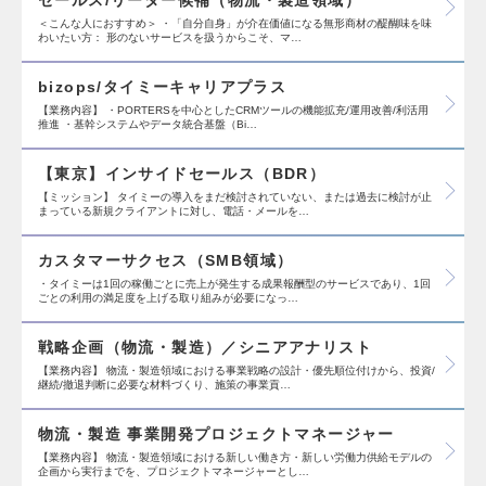
セールス/リーダー候補（物流・製造領域）
＜こんな人におすすめ＞ ・「自分自身」が介在価値になる無形商材の醍醐味を味
わいたい方： 形のないサービスを扱うからこそ、マ…
bizops/タイミーキャリアプラス
【業務内容】 ・PORTERSを中心としたCRMツールの機能拡充/運用改善/利活用
推進 ・基幹システムやデータ統合基盤（Bi…
【東京】インサイドセールス（BDR）
【ミッション】 タイミーの導入をまだ検討されていない、または過去に検討が止
まっている新規クライアントに対し、電話・メールを…
カスタマーサクセス（SMB領域）
・タイミーは1回の稼働ごとに売上が発生する成果報酬型のサービスであり、1回
ごとの利用の満足度を上げる取り組みが必要になっ…
戦略企画（物流・製造）／シニアアナリスト
【業務内容】 物流・製造領域における事業戦略の設計・優先順位付けから、投資/
継続/撤退判断に必要な材料づくり、施策の事業貢…
物流・製造 事業開発プロジェクトマネージャー
【業務内容】 物流・製造領域における新しい働き方・新しい労働力供給モデルの
企画から実行までを、プロジェクトマネージャーとし…