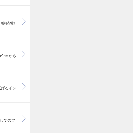
/継続/撤
の企画から
広げるイン
してのフ