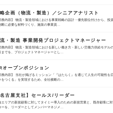
略企画（物流・製造）／シニアアナリスト
業務内容】 物流・製造領域における事業戦略の設計・優先順位付けから、投資
判断に必要な材料づくり、施策の事業貢…
流・製造 事業開発プロジェクトマネージャー
業務内容】 物流・製造領域における新しい働き方・新しい労働力供給モデル
行までを、プロジェクトマネージャーとし…
Rオープンポジション
業務内容】 当社が掲げるミッション「『はたらく』を通じて人生の可能性を
ラをつくる」を実現するため、全社横断の…
名古屋支社】セールス/リーダー
海エリアの新規顧客に対してタイミー導入のための新規営業と、既存顧客に対
ローを、リーダーとしてメンバーマネジメ…