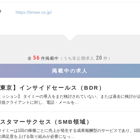
ジ
https://timee.co.jp/
56
20
全
件掲載中
うち非公開求人
件
掲載中の求人
東京】インサイドセールス（BDR）
ミッション】 タイミーの導入をまだ検討されていない、または過去に検討が
新規クライアントに対し、電話・メールを…
スタマーサクセス（SMB領域）
タイミーは1回の稼働ごとに売上が発生する成果報酬型のサービスであり、1
の満足度を上げる取り組みが必要になっ…