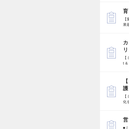
育
【
果
カ
リ
【
t 
【
護
【
化
営
■