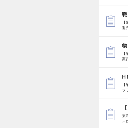
戦
【
退
物
【
実
H
【
フ
【
東
ォ