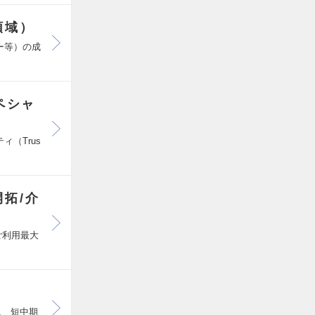
領域）
ー等）の成
ペシャ
（Trus
拓/介
ご利用最大
、 短中期