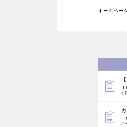
ホームペー
【
【
る
カ
・
用