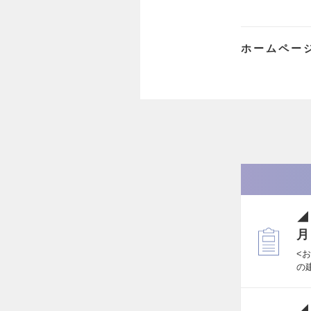
ホームペー
◢
月
<
の
◢