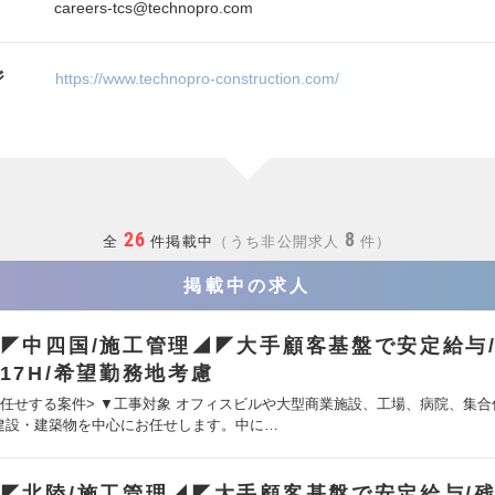
careers-tcs@technopro.com
ジ
https://www.technopro-construction.com/
26
8
全
件掲載中
うち非公開求人
件
掲載中の求人
◤中四国/施工管理◢◤大手顧客基盤で安定給与
17H/希望勤務地考慮
お任せする案件> ▼工事対象 オフィスビルや大型商業施設、工場、病院、集合
建設・建築物を中心にお任せします。中に…
◤北陸/施工管理◢◤大手顧客基盤で安定給与/残