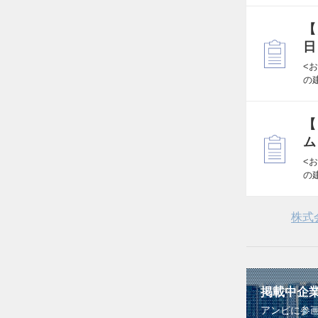
【
日
<
の
【
ム
<
の
株式
掲載中企
アンビに参