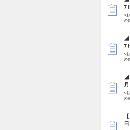
7
<
の
◢
7
<
の
◢
月
<
の
【
日