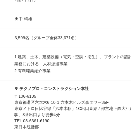
田中 靖雄
3,599名（グループ全体33,671名）
1.建築、土木、建築設備（電気・空調・衛生）、プラントの設
業務における 人材派遣事業
2.有料職業紹介事業
テクノプロ・コンストラクション本社
〒106-6135
東京都港区六本木6-10-1 六本木ヒルズ森タワー35F
東京メトロ日比谷線「六本木駅」1C出口直結 / 都営地下鉄大
駅」3番出口より徒歩4分
TEL 03-6361-6190
東日本統括部