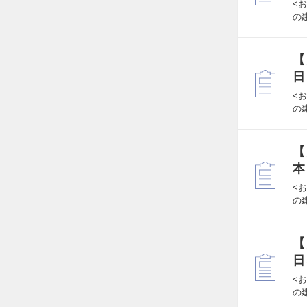
<
の
【
日
<
の
【
本
<
の
【
日
<
の