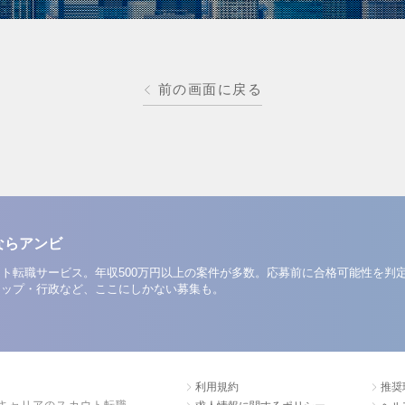
前の画面に戻る
ならアンビ
ト転職サービス。年収500万円以上の案件が多数。応募前に合格可能性を判
アップ・行政など、ここにしかない募集も。
利用規約
推奨