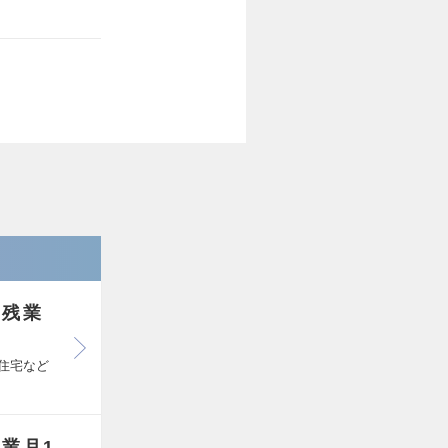
/残業
住宅など
業月1