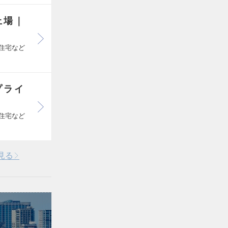
上場｜
住宅など
プライ
住宅など
見る