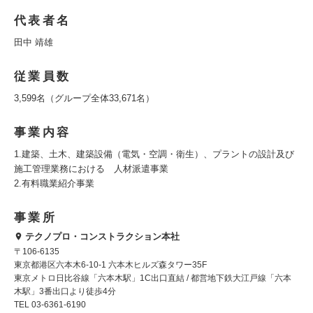
代表者名
田中 靖雄
従業員数
3,599名（グループ全体33,671名）
事業内容
1.建築、土木、建築設備（電気・空調・衛生）、プラントの設計及び
施工管理業務における 人材派遣事業
2.有料職業紹介事業
事業所
テクノプロ・コンストラクション本社
〒106-6135
東京都港区六本木6-10-1 六本木ヒルズ森タワー35F
東京メトロ日比谷線「六本木駅」1C出口直結 / 都営地下鉄大江戸線「六本
木駅」3番出口より徒歩4分
TEL 03-6361-6190