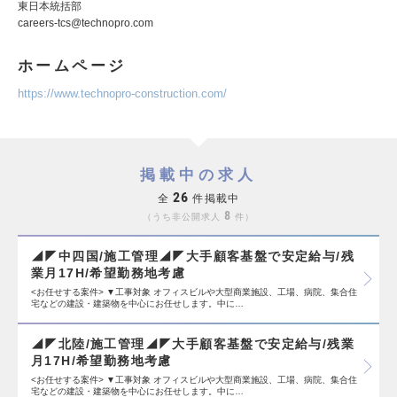
東日本統括部
careers-tcs@technopro.com
ホームページ
https://www.technopro-construction.com/
掲載中の求人
26
全
件掲載中
8
うち非公開求人
件
◢◤中四国/施工管理◢◤大手顧客基盤で安定給与/残
業月17H/希望勤務地考慮
<お任せする案件> ▼工事対象 オフィスビルや大型商業施設、工場、病院、集合住
宅などの建設・建築物を中心にお任せします。中に…
◢◤北陸/施工管理◢◤大手顧客基盤で安定給与/残業
月17H/希望勤務地考慮
<お任せする案件> ▼工事対象 オフィスビルや大型商業施設、工場、病院、集合住
宅などの建設・建築物を中心にお任せします。中に…