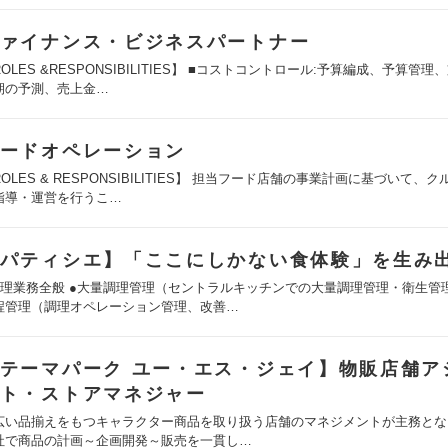
ァイナンス・ビジネスパートナー
OLES &RESPONSIBILITIES】 ■コストコントロール:予算編成、予算管理
期の予測、売上金…
ードオペレーション
OLES & RESPONSIBILITIES】 担当フード店舗の事業計画に基づいて、
指導・運営を行うこ…
パティシエ】「ここにしかない食体験」を生み
調理業務全般 ●大量調理管理（セントラルキッチンでの大量調理管理・衛生管理
程管理（調理オペレーション管理、改善…
テーマパーク ユー・エス・ジェイ】物販店舗ア
ト・ストアマネジャー
広い品揃えをもつキャラクター商品を取り扱う店舗のマネジメントが主務とな
社で商品の計画～企画開発～販売を一貫し…