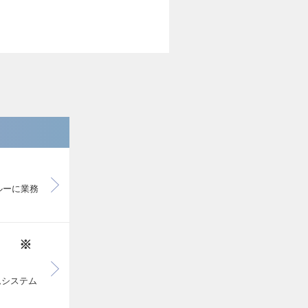
クルーに業務
） ※
ムシステム