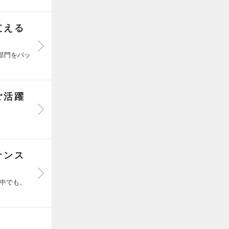
支える
る部門をバッ
ご活躍
ナンス
中でも、