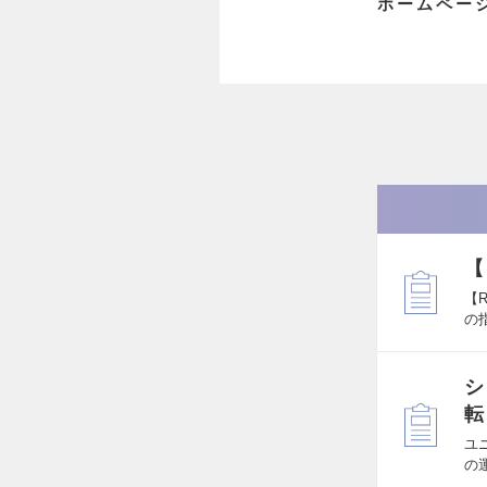
ホームペー
【
【R
の
シ
転
ユ
の