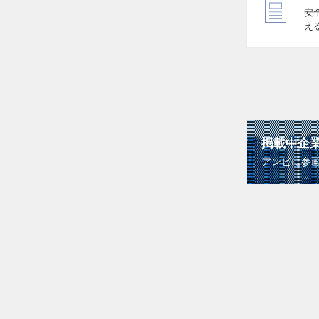
安
え
掲載中企
アンビに参