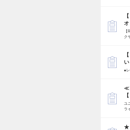
【
オ
【R
ク
【
い
●
≪
【
ユ
ラ
★