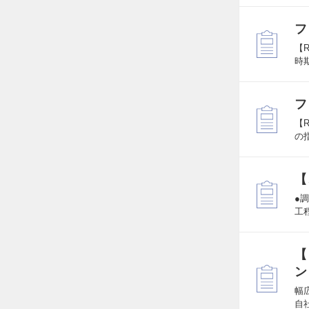
フ
【R
時
フ
【R
の
【
●
工
【
ン
幅
自