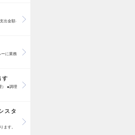
、支出金額·
クルーに業務
出す
） ●調理
シスタ
ります。