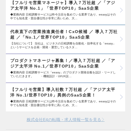
【フルリモ営業マネージャ】導入７万社超 ／「アジ
ア太平洋 No.1」「世界TOP10」SaaS企業
◆業務内容 日程調整サービスは昨今注目を集めている業界であり、eeasyはその
中でも知名度・競合優位性が非常に高いため、大…
代表直下の営業推進責任者！CxO候補 ／ 導入７万社
超 ／「No.1／世界TOP10」SaaS企業
【当社について】 当社は、ビジネスの日程調整を自動化・効率化する「eeasy」
というサービスを企画・開発・運営しているスタ…
プロダクトマネージャ募集！／導入７万社超 ／「ア
ジア太平洋 No.1／世界TOP10」SaaS企業
◆業務内容 日程調整サービス「eeasy」のプロダクト開発全般を設計・リードし
ていただきます。 ・機能設計・UI/UX設…
【フルリモ営業】導入社数７万社超 ／「アジア太平
洋 No.1/世界TOP10」異例のSaaS企業！
◆業務内容 日程調整サービスは昨今注目を集めている業界であり、eeasyはその
中でも知名度・競合優位性が非常に高いため、大…
株式会社E4の転職・求人情報一覧を見る