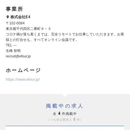
事業所
株式会社E4
〒102-0084
東京都千代田区二番町９－３
コロナ禍が落ち着くまでは、完全リモートでお仕事していただきます。お客
様との打合せも、すべてオンライン会議です。
TEL ---
生峰 智明
recruit@efour.jp
ホームページ
https://www.efour.jp/
掲載中の求人
4
全
件掲載中
0
うち非公開求人
件