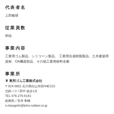
代表者名
上田敏雄
従業員数
90名
事業内容
工業用ゴム製品、シリコーン製品、 工業用合成樹脂製品、土木建築用
資材、OA機器部品、その他工業用材料全般
事業所
東邦ゴム工業株式会社
〒924-0801 石川県白山市田中町315
北鉄バス / 田中 徒歩1分
TEL 076-276-6181
総務部／宮岸 隼輔
s-miyagishi@toho-rubber.co.jp