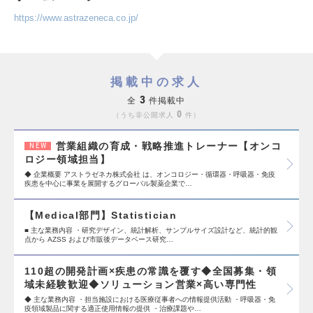
https://www.astrazeneca.co.jp/
掲載中の求人
3
全
件掲載中
0
うち非公開求人
件
営業組織の育成・戦略推進トレーナー【オンコ
NEW
ロジー領域担当】
◆ 企業概要 アストラゼネカ株式会社 は、オンコロジー・循環器・呼吸器・免疫
疾患を中心に事業を展開するグローバル製薬企業で…
【Medical部門】Statistician
■ 主な業務内容 ・研究デザイン、統計解析、サンプルサイズ設計など、統計的観
点から AZSS および市販後データベース研究…
110超の開発計画×疾患の常識を覆す◆全国募集・領
域未経験歓迎◆ソリューション営業×高い専門性
◆ 主な業務内容 ・担当施設における医療従事者への情報提供活動 ・呼吸器・免
疫領域製品に関する適正使用情報の提供 ・治療課題や…