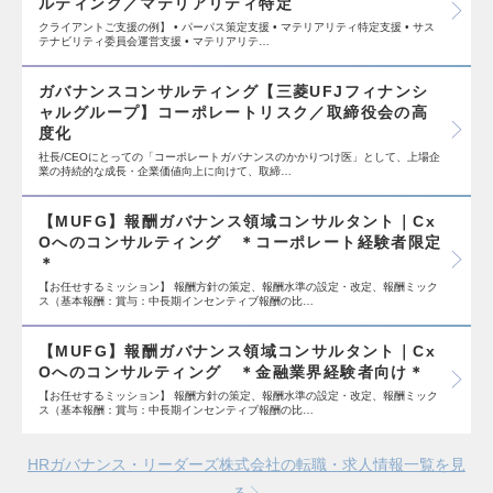
ルティング／マテリアリティ特定
クライアントご支援の例】 • パーパス策定支援 • マテリアリティ特定支援 • サス
テナビリティ委員会運営支援 • マテリアリテ…
ガバナンスコンサルティング【三菱UFJフィナンシ
ャルグループ】コーポレートリスク／取締役会の高
度化
社長/CEOにとっての「コーポレートガバナンスのかかりつけ医」として、上場企
業の持続的な成長・企業価値向上に向けて、取締…
【MUFG】報酬ガバナンス領域コンサルタント｜Cx
Oへのコンサルティング ＊コーポレート経験者限定
＊
【お任せするミッション】 報酬方針の策定、報酬水準の設定・改定、報酬ミック
ス（基本報酬：賞与：中長期インセンティブ報酬の比…
【MUFG】報酬ガバナンス領域コンサルタント｜Cx
Oへのコンサルティング ＊金融業界経験者向け＊
【お任せするミッション】 報酬方針の策定、報酬水準の設定・改定、報酬ミック
ス（基本報酬：賞与：中長期インセンティブ報酬の比…
HRガバナンス・リーダーズ株式会社の転職・求人情報一覧を見