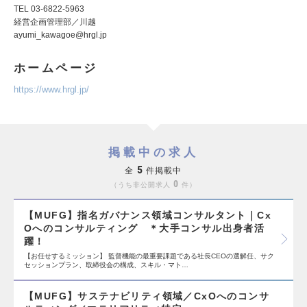
TEL 03-6822-5963
経営企画管理部／川越
ayumi_kawagoe@hrgl.jp
ホームページ
https://www.hrgl.jp/
掲載中の求人
5
全
件掲載中
0
うち非公開求人
件
【MUFG】指名ガバナンス領域コンサルタント｜Cx
Oへのコンサルティング ＊大手コンサル出身者活
躍！
【お任せするミッション】 監督機能の最重要課題である社長CEOの選解任、サク
セッションプラン、取締役会の構成、スキル・マト…
【MUFG】サステナビリティ領域／CxOへのコンサ