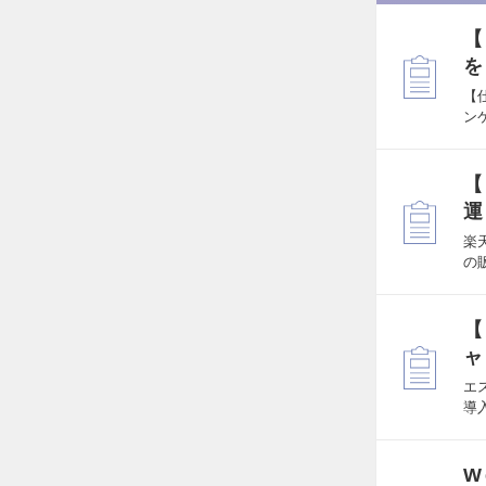
【
を
【
ン
【
運
楽
の
【
ャ
エ
導
W