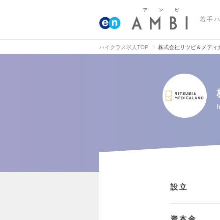
若手
ハイクラス求人TOP
株式会社リツビ＆メディ
h
設立
資本金