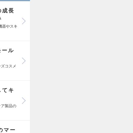
の成長
み
機器やスキ
モール
ーズコスメ
してキ
ケア製品の
のマー