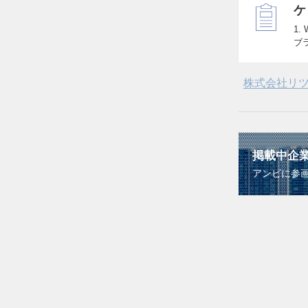
ケ
1
ブ
株式会社リ
掲載中企
アンビに参