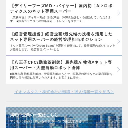
【デイリーフーズMD・バイヤー】国内初！AI×ロボ
ティクスのネット専用スーパー
【業務内容】 ディリー商品（日配商品 冷凍食品含む）を担当していただきま
す。 ■担当カテゴリーの戦略策定 ・トレンドをリサーチ…
【経営管理担当】経営企画/最先端の技術を活用した
ネット専用スーパーの経営管理担当ポジション
ネット専用スーパー”Green Beans”を運営する弊社にて、経営管理のポジションを
お任せします。 経営管理メンバーとし…
【八王子CFC/勤務薬剤師】最先端AI物流×ネット専
用スーパー・大型自動ロボット倉庫
■業務内容 勤務薬剤師は、管理薬剤師のもとで、医薬品の販売などの薬店運営を
円滑に行う役割に従事いただきます。お客さまに安全…
イオンネクスト株式会社の転職・求人情報一覧を見る
掲載中企業の一覧はこちら
アンビに参画している企業を一覧で確認できます