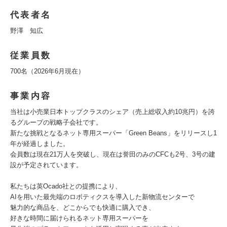
代表者名
野澤 知広
従業員数
700名（2026年6月現在）
事業内容
当社は小売業日本トップクラスのシェア（売上総収入約10兆円）を誇
るグループの戦略子会社です。
新たな挑戦となるネット専用スーパー「Green Beans」をリリースし1
年が経過しました。
会員数は現在21万人を突破し、現在は誉田のみのCFCも2号、3号の建
設が予定されています。
私たちは英Ocado社との提携により、
AIを用いた最先端のロボティクスを導入した新物流センターで
魅力的な商品を、どこからでも快適に購入でき、
好きな時間に届けられるネット専用スーパーを