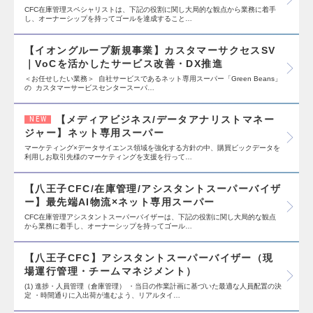
CFC在庫管理スペシャリストは、下記の役割に関し大局的な観点から業務に着手
し、オーナーシップを持ってゴールを達成すること…
【イオングループ新規事業】カスタマーサクセスSV
｜VoCを活かしたサービス改善・DX推進
＜お任せしたい業務＞ 自社サービスであるネット専用スーパー「Green Beans」
の カスタマーサービスセンタースーパ…
【メディアビジネス/データアナリストマネー
NEW
ジャー】ネット専用スーパー
マーケティング×データサイエンス領域を強化する方針の中、購買ビックデータを
利用しお取引先様のマーケティングを支援を行って…
【八王子CFC/在庫管理/アシスタントスーパーバイザ
ー】最先端AI物流×ネット専用スーパー
CFC在庫管理アシスタントスーパーバイザーは、下記の役割に関し大局的な観点
から業務に着手し、オーナーシップを持ってゴール…
【八王子CFC】アシスタントスーパーバイザー（現
場運行管理・チームマネジメント）
(1) 進捗・人員管理（倉庫管理） ・当日の作業計画に基づいた最適な人員配置の決
定 ・時間通りに入出荷が進むよう、リアルタイ…