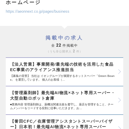
ホームページ
https://aeonnext.co.jp/pages/business
掲載中の求人
22
全
件掲載中
2
うち非公開求人
件
【法人営業】事業開発/最先端の技術を活用した食品
EC事業のアライアンス推進担当
【募集の背景】 当社は イオングループが展開するネットスーパー「Green Bean
s」 を運営しています。 個人のお客様（…
【管理薬剤師】最先端AI物流×ネット専用スーパー・
大型自動ロボット倉庫
■業務内容 管理薬剤師は、薬機法関連法規を遵守し、薬店を管理すること、チー
ムメンバーをリードする役割に従事いただきます。お…
【誉田CFC／在庫管理アシスタントスーパーバイザ
ー】日本初！最先端AI物流×ネット専用スーパー