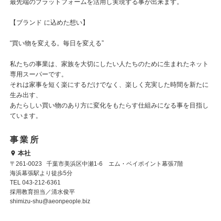
最先端のプラットフォームを活用し実現する事が出来ます。
【ブランド に込めた想い】
“買い物を変える。毎日を変える”
私たちの事業は、家族を大切にしたい人たちのために生まれたネット
専用スーパーです。
それは家事を短く楽にするだけでなく、楽しく充実した時間を新たに
生み出す、
あたらしい買い物のあり方に変化をもたらす仕組みになる事を目指し
ています。
事業所
本社
〒261-0023 千葉市美浜区中瀬1-6 エム・ベイポイント幕張7階
海浜幕張駅より徒歩5分
TEL 043-212-6361
採用教育担当／清水俊平
shimizu-shu@aeonpeople.biz