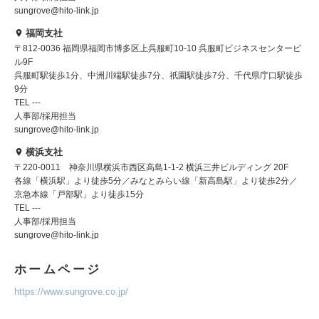
sungrove@hito-link.jp
福岡支社
〒812-0036 福岡県福岡市博多区上呉服町10-10 呉服町ビジネスセンタービ
ル9F
呉服町駅徒歩1分、中洲川端駅徒歩7分、祇園駅徒歩7分、千代県庁口駅徒歩
9分
TEL ---
人事部/採用担当
sungrove@hito-link.jp
横浜支社
〒220-0011 神奈川県横浜市西区高島1-1-2 横浜三井ビルディング 20F
各線「横浜駅」より徒歩5分／みなとみらい線「新高島駅」より徒歩2分／
京急本線「戸部駅」より徒歩15分
TEL ---
人事部/採用担当
sungrove@hito-link.jp
ホームページ
https://www.sungrove.co.jp/