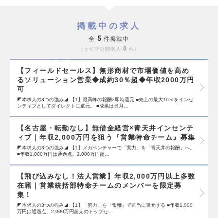
掲載中の求人
5
全
件掲載中
0
うち非公開求人
件
【フィールドセールス】無形商材で市場価値を高め
るソリューション営業◆成約30％超◆年収2000万円
可
◤本求人の3つの強み◢ 【1】最高峰の報酬×即時還元 ■売上の最大10％をインセ
ンティブとしてダイレクトに還元。 ■成果は当月…
【名古屋・転勤なし】無借金経営×青天井インセンテ
ィブ｜年収2,000万円を狙う『営業特命チーム』募集
◤本求人の3つの強み◢ 【1】メガベンチャーで「実力」を「青天井の報酬」へ。
■年収1,000万円は通過点。2,000万円超…
【飛び込みなし！法人営業】年収2,000万円以上多数
在籍｜営業統括部特命チームのメンバーを限定募
集！
◤本求人の3つの強み◢ 【1】「努力」を「報酬」で正当に還元する ■年収1,000
万円は通過点、2,000万円超えのトップセ…