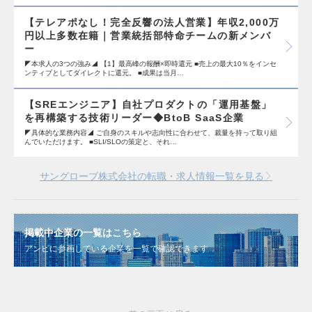
【テレアポなし！完全反響の法人営業】年収2,000万
円以上多数在籍｜営業統括部特命チームの新メンバ
ー
◤本求人の3つの強み◢ 【1】最高峰の報酬×即時還元 ■売上の最大10％をインセ
ンティブとしてダイレクトに還元。 ■成果は当月…
【SREエンジニア】自社プロダクトの「運用基盤」
を再構築する技術リーダー◆BtoB SaaS企業
◤具体的な業務内容◢ ご自身のスキルや志向性に合わせて、裁量を持って取り組
んでいただけます。 ■SLI/SLOの策定と、それ…
サングローブ株式会社の転職・求人情報一覧を見る
掲載中企業の一覧はこちら
アンビに参画している企業を一覧で確認できます