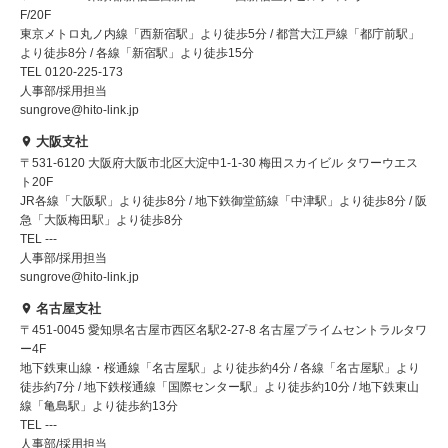
F/20F
東京メトロ丸ノ内線「西新宿駅」より徒歩5分 / 都営大江戸線「都庁前駅」
より徒歩8分 / 各線「新宿駅」より徒歩15分
TEL 0120-225-173
人事部/採用担当
sungrove@hito-link.jp
大阪支社
〒531-6120 大阪府大阪市北区大淀中1-1-30 梅田スカイビル タワーウエス
ト20F
JR各線「大阪駅」より徒歩8分 / 地下鉄御堂筋線「中津駅」より徒歩8分 / 阪
急「大阪梅田駅」より徒歩8分
TEL ---
人事部/採用担当
sungrove@hito-link.jp
名古屋支社
〒451-0045 愛知県名古屋市西区名駅2-27-8 名古屋プライムセントラルタワ
ー4F
地下鉄東山線・桜通線「名古屋駅」より徒歩約4分 / 各線「名古屋駅」より
徒歩約7分 / 地下鉄桜通線「国際センター駅」より徒歩約10分 / 地下鉄東山
線「亀島駅」より徒歩約13分
TEL ---
人事部/採用担当