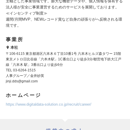
主軸とした事業領域です。膨大な機密データや、個人情報を保有する
法人様が安全に事業運営するためのサービスを展開しております。
≪インセンティブ制度≫
週間/月間MVP、NEWレコード賞など自身の頑張りがへ反映される環
境です。
事業所
本社
〒106-6115 東京都港区六本木６丁目10番1号 六本木ヒルズ森タワー 15階
東京メトロ日比谷線「六本木駅」1C番出口より徒歩3分/都営地下鉄大江戸
線「六本木 駅」3番出口より徒歩6分
TEL 03-6264-1515
人事グループ／金井紗英
jinji.dds@gmail.com
ホームページ
https://www.digitaldata-solution.co.jp/recruit/career/