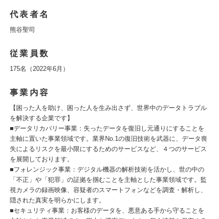
代表者名
熊谷聖司
従業員数
175名（2022年6月）
事業内容
【困った人を助け、困った人を生み出さず、世界中のデータトラブル
を解決する企業です】
■データリカバリー事業：失ったデータを復旧し元通りにすることを
主軸に置いた事業領域です。業界No.1の復旧技術を武器に、データ喪
失によるリスクを最小限にするためのサービスなど、４つのサービス
を展開しております。
■フォレンジック事業：デジタル機器の解析技術を活かし、世の中の
「不正」や「犯罪」の証拠を掴むことを主軸とした事業領域です。監
視カメラの録画映像、容疑者のスマートフォンなどを調査・解析し、
隠された真実を明らかにします。
■セキュリティ事業：お客様のデータを、悪意ある手から守ることを