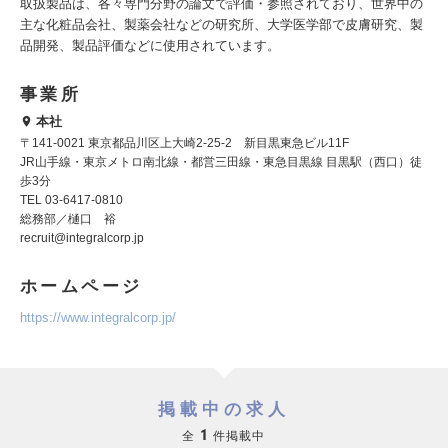
取扱製品は、各々専門分野の論文で評価・参照されており、世界中の
主な化粧品会社、製薬会社などの研究所、大学医学部で皮膚研究、製
品開発、製品評価などに使用されています。
事業所
本社
〒141-0021 東京都品川区上大崎2-25-2 新目黒東急ビル11F
JR山手線・東京メトロ南北線・都営三田線・東急目黒線 目黒駅（西口）徒
歩3分
TEL 03-6417-0810
総務部／樋口 裕
recruit@integralcorp.jp
ホームページ
https://www.integralcorp.jp/
掲載中の求人
1
全
件掲載中