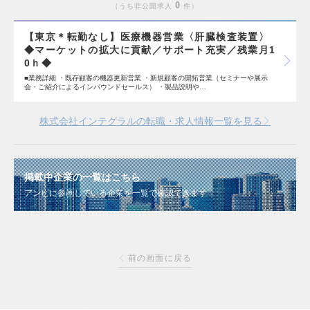
0
うち非公開求人
件
【東京＊転勤なし】医療機器営業〈肝臓検査装置〉
◆マーケットの拡大に貢献／サポート充実／残業月1
0ｈ◆
■業務詳細 ・既存顧客の機器更新営業 ・新規顧客の開拓営業（セミナーや展示
会・ご紹介によるインバウンドセールス） ・製品説明や…
株式会社インテグラルの転職・求人情報一覧を見る
掲載中企業の一覧はこちら
アンビに参画している企業を一覧で確認できます
前の画面に戻る