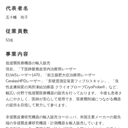
代表者名
五十幡 玲子
従業員数
53名
事業内容
低侵襲医療機器の輸入販売
現在、「下肢静脈瘤血管内治療用レーザー
ELVeSレーザー1470」「前立腺肥大症治療用レーザー
CeralasHPDレーザー」「肝硬度測定装置フィブロスキャン」、「良
性皮膚病変の局所凍結治療器 クライオプローブCryoProbe®」など、
幅広い分野で低侵襲医療機器の販売を行っております。 今後も患者さ
んにやさしく、医師が安心して使用でき、医療費削減につながる機器
の提供を目指して努力して参ります。
非侵襲皮膚研究機器の輸入販売ヨーロッパ、米国主要メーカーの最先
端の非侵襲皮膚研究機器・計測機器を輸入販売しています。