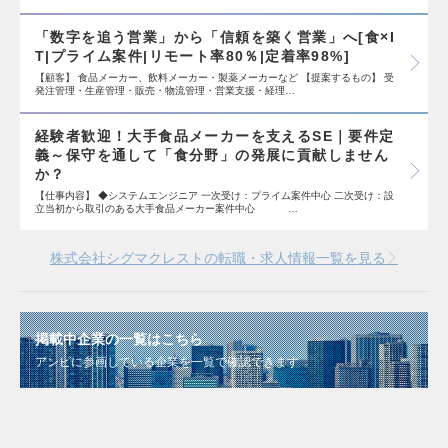
「数字を追う営業」から「信頼を築く営業」へ[食×I
T|プライム案件|リモート率80％|定着率98%]
【顧客】 食品メーカー、飲料メーカー・製薬メーカーなど 【提案するもの】 受
発注管理・生産管理・販売・物流管理・営業支援・経理…
経験者歓迎！大手食品メーカーを支えるSE｜要件定
義～保守を通して「食分野」の発展に貢献しません
か？
【仕事内容】 ◆システムエンジニア 一次受け：プライム案件中心 二次受け：設
立当初から取引のある大手食品メーカー案件中心 …
株式会社シグマクレストの転職・求人情報一覧を見る
掲載中企業の一覧はこちら
アンビに参画している企業を一覧で確認できます