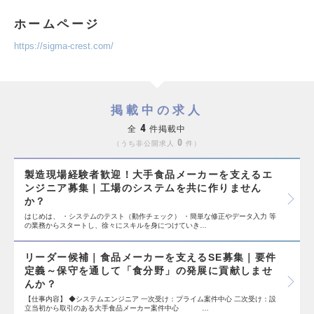
ホームページ
https://sigma-crest.com/
掲載中の求人
4
全
件掲載中
0
うち非公開求人
件
製造現場経験者歓迎！大手食品メーカーを支えるエ
ンジニア募集｜工場のシステムを共に作りません
か？
はじめは、 ・システムのテスト（動作チェック） ・簡単な修正やデータ入力 等
の業務からスタートし、徐々にスキルを身につけていき…
リーダー候補｜食品メーカーを支えるSE募集｜要件
定義～保守を通して「食分野」の発展に貢献しませ
んか？
【仕事内容】 ◆システムエンジニア 一次受け：プライム案件中心 二次受け：設
立当初から取引のある大手食品メーカー案件中心 …