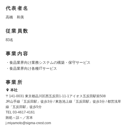
代表者名
高橋 和美
従業員数
83名
事業内容
・食品業界向け業務システムの構築・保守サービス
・食品業界向け各種ITサービス
事業所
本社
〒141-0031 東京都品川区西五反田1-11-1アイオス五反田駅前508
JR山手線「五反田駅」徒歩3分 / 東急池上線「五反田駅」徒歩3分 / 都営浅草
線「五反田駅」徒歩5分
TEL 03-4617-4161
賄処～諒～／宮本
j.miyamoto@sigma-crest.com