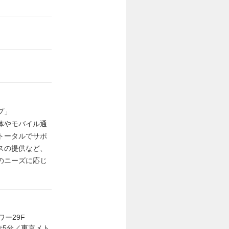
プ」
体やモバイル通
トータルでサポ
スの提供など、
のニーズに応じ
ワー29F
歩5分／東京メト