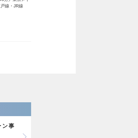
戸線・JR線
ーン事