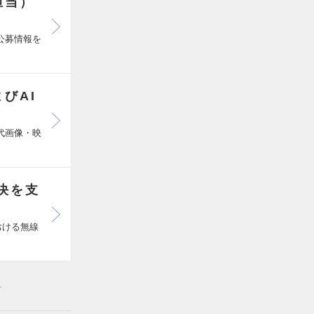
担当）
公募情報を
びAI
代画像・映
決を支
おける無線