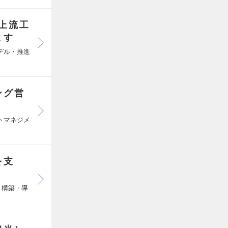
上流工
ます
デル・推進
ング営
トマネジメ
を支
・構築・導