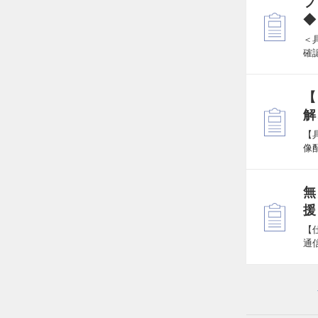
プ
◆
＜
確
【
解
【
像
無
援
【
通