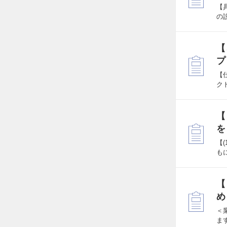
【
の
【
プ
【
ク
【
を
【
も
【
め
＜
ま