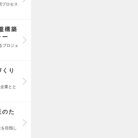
用プロセス
盤構築
ャー
るプロジェ
づくり
画企業とと
販のた
！
販を目指し