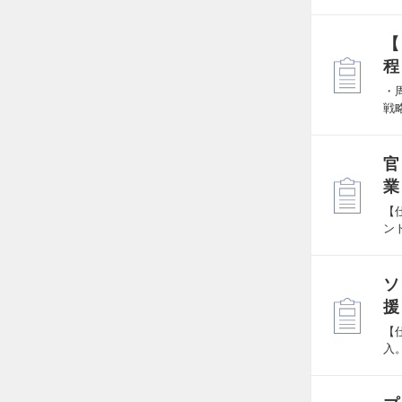
【
程
・
戦
官
業
【
ン
ソ
援
【
入