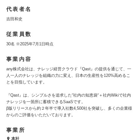
代表者名
吉田和史
従業員数
30名 ※2025年7月1日時点
事業内容
any株式会社は、ナレッジ経営クラウド『Qast』の提供を通じて、一
人一人のナレッジを組織の力に変え、日本の生産性を120%高めるこ
とを目指しています。
『Qast』は、シンプルさを追求した“社内の知恵袋“＋社内Wikiで社内
ナレッジを一箇所に蓄積できるSaaSです。
β版リリースから約２年半で導入社数4,500社を突破し、多くの企業様
からのご評価をいただいております。
事業所
本社