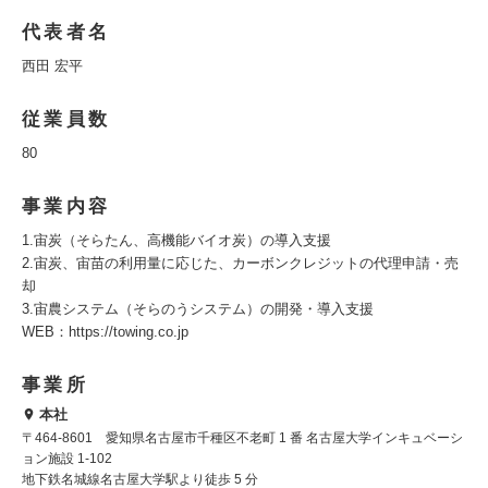
代表者名
西田 宏平
従業員数
80
事業内容
1.宙炭（そらたん、高機能バイオ炭）の導入支援
2.宙炭、宙苗の利用量に応じた、カーボンクレジットの代理申請・売
却
3.宙農システム（そらのうシステム）の開発・導入支援
WEB：https://towing.co.jp
事業所
本社
〒464-8601 愛知県名古屋市千種区不老町 1 番 名古屋大学インキュベーシ
ョン施設 1-102
地下鉄名城線名古屋大学駅より徒歩 5 分