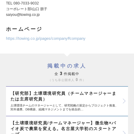
TEL 080-7033-9032
コーポレート部/山口 朋子
saiyou@towing.co.jp
ホームページ
https://towing.co.jp/pages/company#company
掲載中の求人
3
全
件掲載中
0
うち非公開求人
件
【研究部】土壌環境研究員（チームマネージャーま
たは主席研究員）
土壌環境チームのマネージャーとして、研究戦略の策定からプロジェクト推進、
対外連携、DB構築、組織マネジメントまでを統合的…
【土壌環境研究員/チームマネージャー】微生物×バ
イオ炭で農業を変える。名古屋大学初のスタートア