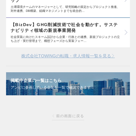
ップ
土壌環境チームのマネージャーとして、研究戦略の策定からプロジェクト推進、
対外連携、DB構築、組織マネジメントまでを統合的…
【BizDev】GHG削減技術で社会を動かす。サステ
ナビリティ領域の新規事業開発
社会実装に向けたスキーム設計から企業・行政との連携、新規プロジェクトの立
ち上げ・実行管理まで、構想フェーズから実装フェー…
株式会社TOWINGの転職・求人情報一覧を見る
掲載中企業の一覧はこちら
アンビに参画している企業を一覧で確認できます
前の画面に戻る