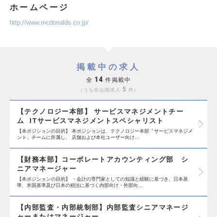
ホームページ
http://www.mcdonalds.co.jp/
掲載中の求人
14
全
件掲載中
5
うち非公開求人
件
【テクノロジー本部】 サービスマネジメントチー
ム ITサービスマネジメントスペシャリスト
【本ポジションの目的】 本ポジションは、テクノロジー本部「サービスマネジメ
ント」チームに所属し、 店舗および本社ユーザー向け…
【財務本部】コーポレートアカウンティング部 シ
ニアマネージャー
【本ポジションの目的】 ・会計の専門家としての知識と経験に基づき、日本基
準、米国基準及び日本の税法に基づく内部向け・外部向…
【内部監査・内部統制部】内部監査シニアマネージ
ャーまたはマネージャー