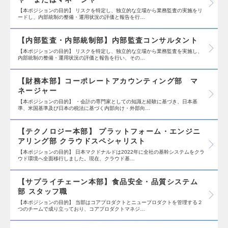
【本ポジションの目的】 リスクを特定し、独立的な立場から業務監査の実施をリ
ードし、内部統制の整備・運用状況の評価と報告を行…
【内部監査・内部統制部】内部監査コンサルタント
【本ポジションの目的】 リスクを特定し、独立的な立場から業務監査を実施し、
内部統制の整備・運用状況の評価と報告を行い、その…
【財務本部】コーポレートアカウンティング部 マ
ネージャー
【本ポジションの目的】 ・会計の専門家としての知識と経験に基づき、日本基
準、米国基準及び日本の税法に基づく内部向け・外部向…
【テクノロジー本部】 プラットフォーム・エンジニ
アリング部 クラウドスペシャリスト
【本ポジションの目的】 日本マクドナルドは2022年に全社の基幹システムをクラ
ウド環境へ全面移行しました。現在、クラウド基…
【サプライチェーン本部】食品安全・品質システム
部 スタッフ職
【本ポジションの目的】 当部はコアプロダクトとニュープロダクトを管理する２
つのチームで成り立っており、コアプロダクトマネジ…