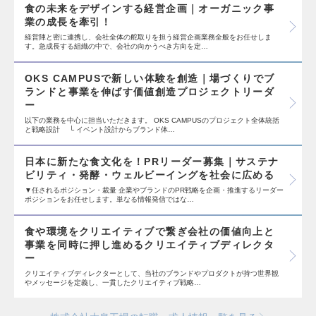
食の未来をデザインする経営企画｜オーガニック事
業の成長を牽引！
経営陣と密に連携し、会社全体の舵取りを担う経営企画業務全般をお任せしま
す。急成長する組織の中で、会社の向かうべき方向を定…
OKS CAMPUSで新しい体験を創造｜場づくりでブ
ランドと事業を伸ばす価値創造プロジェクトリーダ
ー
以下の業務を中心に担当いただきます。 OKS CAMPUSのプロジェクト全体統括
と戦略設計 └ イベント設計からブランド体…
日本に新たな食文化を！PRリーダー募集｜サステナ
ビリティ・発酵・ウェルビーイングを社会に広める
▼任されるポジション・裁量 企業やブランドのPR戦略を企画・推進するリーダー
ポジションをお任せします。単なる情報発信ではな…
食や環境をクリエイティブで繋ぎ会社の価値向上と
事業を同時に押し進めるクリエイティブディレクタ
ー
クリエイティブディレクターとして、当社のブランドやプロダクトが持つ世界観
やメッセージを定義し、一貫したクリエイティブ戦略…