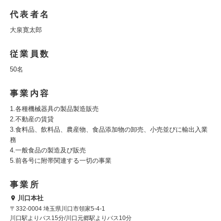
代表者名
大泉寛太郎
従業員数
50名
事業内容
1.各種機械器具の製品製造販売
2.不動産の賃貸
3.食料品、飲料品、農産物、食品添加物の卸売、小売並びに輸出入業
務
4.一般食品の製造及び販売
5.前各号に附帯関連する一切の事業
事業所
川口本社
〒332-0004 埼玉県川口市領家5-4-1
川口駅よりバス15分/川口元郷駅よりバス10分