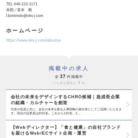
TEL 048-222-1171
本部／富本 毅
t.tomimoto@oks-j.com
ホームページ
https://www.oks-j.com/aboutus
掲載中の求人
27
全
件掲載中
1
うち非公開求人
件
会社の未来をデザインするCHRO候補｜急成長企業
の組織・カルチャーを創造
代表や役員と共に、会社の未来を創る人事戦略の責任者としてご活躍いただきま
す。現在の従業員は約50名。これから100名、2…
【Webディレクター】「食と健康」の自社ブランド
を届けるWeb/ECサイト企画・運営