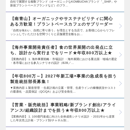
自社で展開する複数ブランド（オーガニックなKOMBUCHAブランド「_SHIP」や
新規プラントベースブランドなど）のブラ…
【南青山】オーガニックやサステナビリティに関心
ある方歓迎！プラントベースカフェのサブリーダー
「自然を味わい、自然に寄り添う」を理念とする当店で、お客様に心からリフレ
ッシュしていただける空間づくりと店舗運営全般をお…
【海外事業開発責任者】食の世界展開の出発点に立
ち、設計から実行までをリード★年収800万以上★
【業務内容】 1. 海外事業戦略・市場設計 ・海外展開における重点国・地域の選定
・各市場における参入シナリオの設計（B2B／…
【年収800万～】2027年新工場×事業の急成長を担う
製造統括部長募集！
▼業務内容 1.製造管理 ・生産計画の立案・管理、生産ラインの稼働状況やコスト
の最適化 ・品質保証（QC/QA）および安全衛生…
【営業・販売統括】事業戦略/新ブランド創出/アライ
アンス/組織設計までを担う★年収800万以上★
【業務内容】 1. 100億円達成に向けた全体成長シナリオ設計 ・2031年から逆算
した年次売上計画・ブランド別/チャネル別…